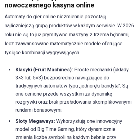
nowoczesnego kasyna online
Automaty do gier online niezmiennie pozostają
najliczniejszą grupą produktów w każdym serwisie. W 2026
roku nie są to już prymitywne maszyny z trzema bębnami,
lecz zaawansowane matematycznie modele oferujące
tysiące kombinacji wygrywających.
Klasyki (Fruit Machines):
Proste mechaniki (układy
3×3 lub 5×3) bezpośrednio nawiązujące do
tradycyjnych automatów typu „jednoręki bandyta”. Są
one cenione przede wszystkim za dynamikę
rozgrywki oraz brak przeładowania skomplikowanymi
rundami bonusowymi.
Sloty Megaways:
Wykorzystują one innowacyjny
model od Big Time Gaming, który dynamicznie
zmienia liczbę symboli na każdym bębnie przy