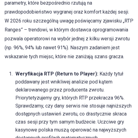
parametry, które bezpośrednio rzutują na
prawdopodobieństwo wygranej oraz komfort każdej sesji.
W 2026 roku szczególną uwagę poświęcamy zjawisku „RTP
Ranges” – trendowi, w którym dostawca oprogramowania
pozwala operatorowi na wybór jednej z kilku wersji zwrotu
(np. 96%, 94% lub nawet 91%). Naszym zadaniem jest
wskazanie tych miejsc, które nie zaniżają szans gracza.
Weryfikacja RTP (Return to Player):
Każdy tytuł
poddawany jest wnikliwej analizie pod kątem
deklarowanego przez producenta zwrotu.
Priorytetyzujemy gry, których RTP przekracza 96%.
Sprawdzamy, czy dany serwis nie stosuje najniższych
dostępnych ustawień zwrotu, co drastycznie skraca
czas sesji przy tym samym budżecie. Uczciwe gry
kasynowe polska muszą operować na najwyższych
dostępnych profilach matematycznych.