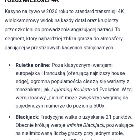
Kasyno na żywo w 2026 roku to standard transmisji 4K,
wielokamerowy widok na każdy detal oraz krupierzy
przeszkoleni do prowadzenia angażującej narracji. To
segment, który najbardziej zbliża gracza do atmosfery
panującej w prestiżowych kasynach stacjonarnych.
Ruletka online:
Poza klasycznymi wersjami
europejską i francuską (oferującą najniższy house
edge), ogromną popularnością cieszą się warianty z
mnożnikami, jak
Lightning Roulette
od Evolution. W tej
wersji losowy „piorun” może zwiększyć wygraną na
pojedynczym numerze do poziomu 500x.
Blackjack:
Tradycyjna walka o uzyskanie 21 punktów.
Obecnie królują wersje
Infinite Blackjack
, pozwalające
na nielimitowaną liczbę graczy przy jednym stole,