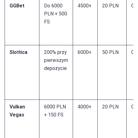
GGBet
Do 6000
4500+
20 PLN
Cu
PLN + 500
FS
Slottica
200% przy
6000+
50 PLN
Cu
pierwszym
depozycie
Vulkan
6000 PLN
4000+
20 PLN
Cu
Vegas
+ 150 FS