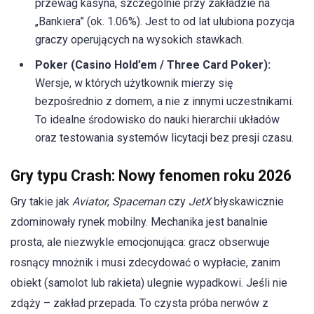
przewag kasyna, szczególnie przy zakładzie na
„Bankiera” (ok. 1.06%). Jest to od lat ulubiona pozycja
graczy operujących na wysokich stawkach.
Poker (Casino Hold’em / Three Card Poker):
Wersje, w których użytkownik mierzy się
bezpośrednio z domem, a nie z innymi uczestnikami.
To idealne środowisko do nauki hierarchii układów
oraz testowania systemów licytacji bez presji czasu.
Gry typu Crash: Nowy fenomen roku 2026
Gry takie jak
Aviator
,
Spaceman
czy
JetX
błyskawicznie
zdominowały rynek mobilny. Mechanika jest banalnie
prosta, ale niezwykle emocjonująca: gracz obserwuje
rosnący mnożnik i musi zdecydować o wypłacie, zanim
obiekt (samolot lub rakieta) ulegnie wypadkowi. Jeśli nie
zdąży – zakład przepada. To czysta próba nerwów z