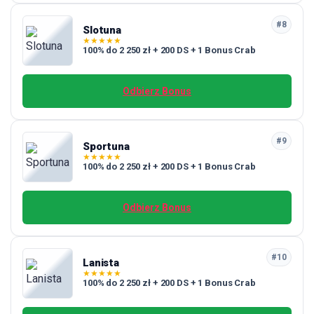
#8
Slotuna
★
★
★
★
★
100% do 2 250 zł + 200 DS + 1 Bonus Crab
Odbierz Bonus
#9
Sportuna
★
★
★
★
★
100% do 2 250 zł + 200 DS + 1 Bonus Crab
Odbierz Bonus
#10
Lanista
★
★
★
★
★
100% do 2 250 zł + 200 DS + 1 Bonus Crab