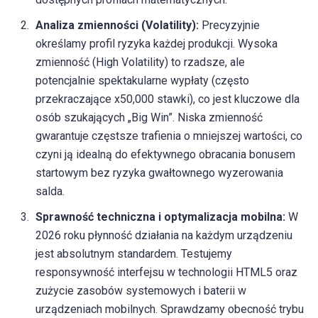
Analiza zmienności (Volatility):
Precyzyjnie
określamy profil ryzyka każdej produkcji. Wysoka
zmienność (High Volatility) to rzadsze, ale
potencjalnie spektakularne wypłaty (często
przekraczające x50,000 stawki), co jest kluczowe dla
osób szukających „Big Win”. Niska zmienność
gwarantuje częstsze trafienia o mniejszej wartości, co
czyni ją idealną do efektywnego obracania bonusem
startowym bez ryzyka gwałtownego wyzerowania
salda.
Sprawność techniczna i optymalizacja mobilna:
W
2026 roku płynność działania na każdym urządzeniu
jest absolutnym standardem. Testujemy
responsywność interfejsu w technologii HTML5 oraz
zużycie zasobów systemowych i baterii w
urządzeniach mobilnych. Sprawdzamy obecność trybu