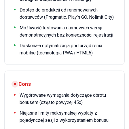
Dostęp do produkcji od renomowanych
dostawców (Pragmatic, Play'n GO, Nolimit City)
Możliwość testowania darmowych wersji
demonstracyjnych bez konieczności rejestracji
Doskonała optymalizacja pod urządzenia
mobilne (technologia PWA i HTML5)
Cons
Wygórowane wymagania dotyczące obrotu
bonusem (często powyżej 45x)
Niejasne limity maksymalnej wypłaty z
pojedynczej sesji z wykorzystaniem bonusu