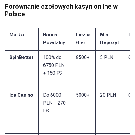
Porównanie czołowych kasyn online w
Polsce
Marka
Bonus
Liczba
Min.
Li
Powitalny
Gier
Depozyt
SpinBetter
100% do
8500+
5 PLN
Cu
6750 PLN
+ 150 FS
Ice Casino
Do 6000
5000+
20 PLN
Cu
PLN + 270
FS