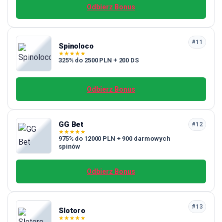
Odbierz Bonus
#11
Spinoloco
★
★
★
★
★
325% do 2500 PLN + 200 DS
Odbierz Bonus
GG Bet
#12
★
★
★
★
★
975% do 12000 PLN + 900 darmowych
spinów
Odbierz Bonus
#13
Slotoro
★
★
★
★
★