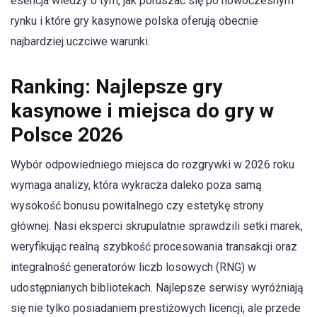
esencja wiedzy o tym, jak poruszać się po nowoczesnym
rynku i które gry kasynowe polska oferują obecnie
najbardziej uczciwe warunki.
Ranking: Najlepsze gry
kasynowe i miejsca do gry w
Polsce 2026
Wybór odpowiedniego miejsca do rozgrywki w 2026 roku
wymaga analizy, która wykracza daleko poza samą
wysokość bonusu powitalnego czy estetykę strony
głównej. Nasi eksperci skrupulatnie sprawdzili setki marek,
weryfikując realną szybkość procesowania transakcji oraz
integralność generatorów liczb losowych (RNG) w
udostępnianych bibliotekach. Najlepsze serwisy wyróżniają
się nie tylko posiadaniem prestiżowych licencji, ale przede