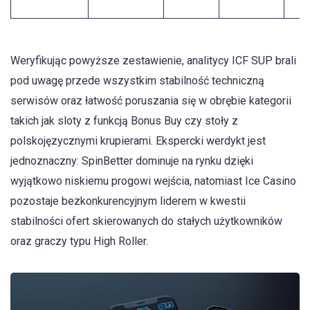
Weryfikując powyższe zestawienie, analitycy ICF SUP brali
pod uwagę przede wszystkim stabilność techniczną
serwisów oraz łatwość poruszania się w obrębie kategorii
takich jak sloty z funkcją Bonus Buy czy stoły z
polskojęzycznymi krupierami. Ekspercki werdykt jest
jednoznaczny: SpinBetter dominuje na rynku dzięki
wyjątkowo niskiemu progowi wejścia, natomiast Ice Casino
pozostaje bezkonkurencyjnym liderem w kwestii
stabilności ofert skierowanych do stałych użytkowników
oraz graczy typu High Roller.