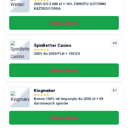
★
★
★
★
★
200% DO 5 000 zł + 10% ZWROTU GOTÓWKI
KAŻDEGO DNIA
Odbierz Bonus
#6
SpinBetter Casino
★
★
★
★
★
200% do 6350 PLN + 150 DS
Odbierz Bonus
Kingmaker
#7
★
★
★
★
★
Bonus 100% od depozytu do 2250 zł + 50
darmowych spinów
Odbierz Bonus