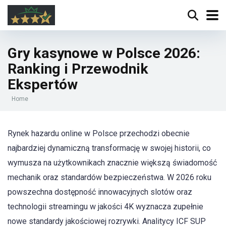
Gry kasynowe w Polsce 2026:
Ranking i Przewodnik
Ekspertów
Home
Rynek hazardu online w Polsce przechodzi obecnie
najbardziej dynamiczną transformację w swojej historii, co
wymusza na użytkownikach znacznie większą świadomość
mechanik oraz standardów bezpieczeństwa. W 2026 roku
powszechna dostępność innowacyjnych slotów oraz
technologii streamingu w jakości 4K wyznacza zupełnie
nowe standardy jakościowej rozrywki. Analitycy ICF SUP