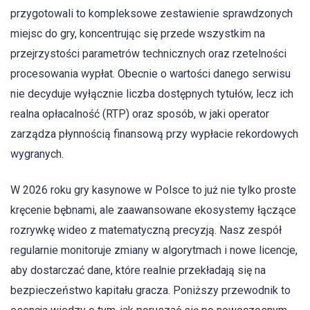
przygotowali to kompleksowe zestawienie sprawdzonych
miejsc do gry, koncentrując się przede wszystkim na
przejrzystości parametrów technicznych oraz rzetelności
procesowania wypłat. Obecnie o wartości danego serwisu
nie decyduje wyłącznie liczba dostępnych tytułów, lecz ich
realna opłacalność (RTP) oraz sposób, w jaki operator
zarządza płynnością finansową przy wypłacie rekordowych
wygranych.
W 2026 roku gry kasynowe w Polsce to już nie tylko proste
kręcenie bębnami, ale zaawansowane ekosystemy łączące
rozrywkę wideo z matematyczną precyzją. Nasz zespół
regularnie monitoruje zmiany w algorytmach i nowe licencje,
aby dostarczać dane, które realnie przekładają się na
bezpieczeństwo kapitału gracza. Poniższy przewodnik to