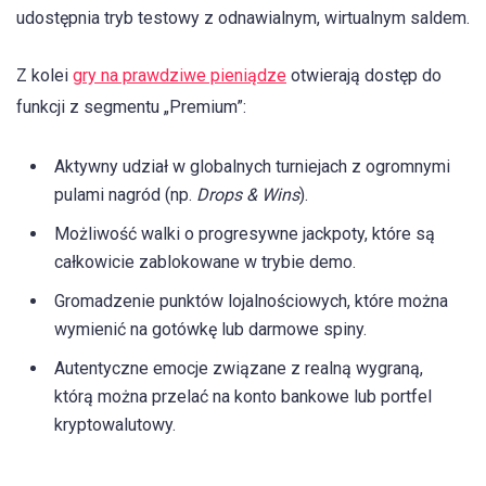
udostępnia tryb testowy z odnawialnym, wirtualnym saldem.
Z kolei
gry na prawdziwe pieniądze
otwierają dostęp do
funkcji z segmentu „Premium”:
Aktywny udział w globalnych turniejach z ogromnymi
pulami nagród (np.
Drops & Wins
).
Możliwość walki o progresywne jackpoty, które są
całkowicie zablokowane w trybie demo.
Gromadzenie punktów lojalnościowych, które można
wymienić na gotówkę lub darmowe spiny.
Autentyczne emocje związane z realną wygraną,
którą można przelać na konto bankowe lub portfel
kryptowalutowy.