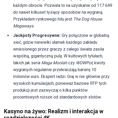
każdym obrocie. Pozwala to na uzyskanie od 117 649
do nawet kilkuset tysięcy sposobów na wygraną.
Przykładem rynkowego hitu jest
The Dog House
Megaways
.
Jackpoty Progresywne:
Gry połączone w globalną
sieć, gdzie niewielki ułamek każdego zakładu
wniesionego przez graczy z całego świata zasila
wspólną, gigantyczną pulę. W kultowych tytułach,
takich jak seria
Mega Moolah
czy
WOWPot
, kwoty
wygranych regularnie przekraczają barierę 10
milionów euro. Ekspert radzi: Graj w nie głównie przy
wysokich kumulacjach, ponieważ bazowe RTP tych
produkcji jest zazwyczaj o kilka punktów
procentowych niższe od standardowych slotów.
Kasyno na żywo: Realizm i interakcja w
rozdzielczości 4K