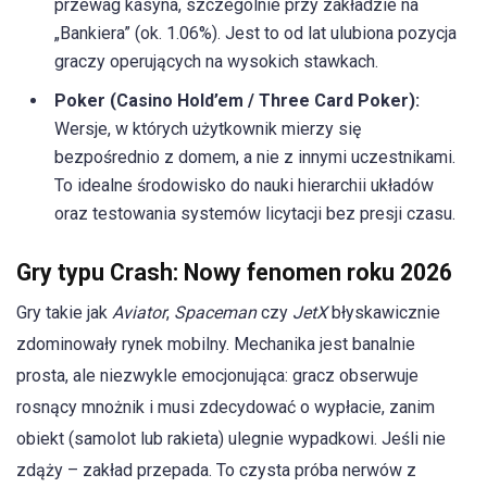
przewag kasyna, szczególnie przy zakładzie na
„Bankiera” (ok. 1.06%). Jest to od lat ulubiona pozycja
graczy operujących na wysokich stawkach.
Poker (Casino Hold’em / Three Card Poker):
Wersje, w których użytkownik mierzy się
bezpośrednio z domem, a nie z innymi uczestnikami.
To idealne środowisko do nauki hierarchii układów
oraz testowania systemów licytacji bez presji czasu.
Gry typu Crash: Nowy fenomen roku 2026
Gry takie jak
Aviator
,
Spaceman
czy
JetX
błyskawicznie
zdominowały rynek mobilny. Mechanika jest banalnie
prosta, ale niezwykle emocjonująca: gracz obserwuje
rosnący mnożnik i musi zdecydować o wypłacie, zanim
obiekt (samolot lub rakieta) ulegnie wypadkowi. Jeśli nie
zdąży – zakład przepada. To czysta próba nerwów z