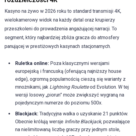
Kasyno na żywo w 2026 roku to standard transmisji 4K,
wielokamerowy widok na każdy detal oraz krupierzy
przeszkoleni do prowadzenia angażującej narracji. To
segment, który najbardziej zbliża gracza do atmosfery
panującej w prestiżowych kasynach stacjonarnych.
Ruletka online:
Poza klasycznymi wersjami
europejską i francuską (oferującą najniższy house
edge), ogromną popularnością cieszą się warianty z
mnożnikami, jak
Lightning Roulette
od Evolution. W tej
wersji losowy „piorun” może zwiększyć wygraną na
pojedynczym numerze do poziomu 500x.
Blackjack:
Tradycyjna walka o uzyskanie 21 punktów.
Obecnie królują wersje
Infinite Blackjack
, pozwalające
na nielimitowaną liczbę graczy przy jednym stole,