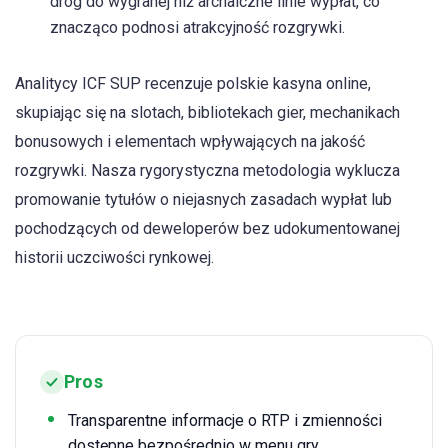
dróg do wygranej niż archaiczne linie wypłat, co
znacząco podnosi atrakcyjność rozgrywki.
Analitycy ICF SUP recenzuje polskie kasyna online,
skupiając się na slotach, bibliotekach gier, mechanikach
bonusowych i elementach wpływających na jakość
rozgrywki. Nasza rygorystyczna metodologia wyklucza
promowanie tytułów o niejasnych zasadach wypłat lub
pochodzących od deweloperów bez udokumentowanej
historii uczciwości rynkowej.
Pros
Transparentne informacje o RTP i zmienności
dostępne bezpośrednio w menu gry