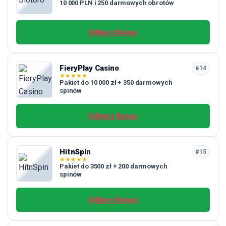
10 000 PLN i 250 darmowych obrotów
Odbierz Bonus
FieryPlay Casino
#14
★
★
★
★
★
Pakiet do 10 000 zł + 350 darmowych
spinów
Odbierz Bonus
HitnSpin
#15
★
★
★
★
★
Pakiet do 3500 zł + 200 darmowych
spinów
Odbierz Bonus