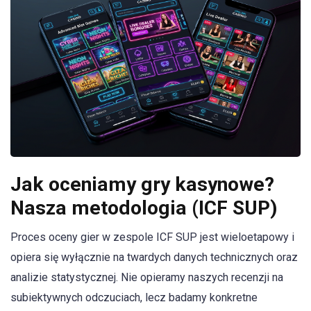
Jak oceniamy gry kasynowe?
Nasza metodologia (ICF SUP)
Proces oceny gier w zespole ICF SUP jest wieloetapowy i
opiera się wyłącznie na twardych danych technicznych oraz
analizie statystycznej. Nie opieramy naszych recenzji na
subiektywnych odczuciach, lecz badamy konkretne