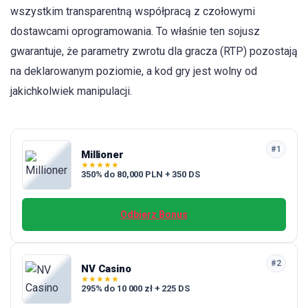
wszystkim transparentną współpracą z czołowymi
dostawcami oprogramowania. To właśnie ten sojusz
gwarantuje, że parametry zwrotu dla gracza (RTP) pozostają
na deklarowanym poziomie, a kod gry jest wolny od
jakichkolwiek manipulacji.
#1
Millioner
★
★
★
★
★
350% do 80,000 PLN + 350 DS
Odbierz Bonus
#2
NV Casino
★
★
★
★
★
295% do 10 000 zł + 225 DS