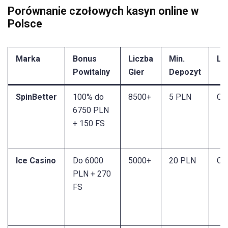
Porównanie czołowych kasyn online w
Polsce
Marka
Bonus
Liczba
Min.
Li
Powitalny
Gier
Depozyt
SpinBetter
100% do
8500+
5 PLN
Cu
6750 PLN
+ 150 FS
Ice Casino
Do 6000
5000+
20 PLN
Cu
PLN + 270
FS