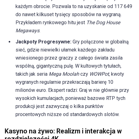
każdym obrocie. Pozwala to na uzyskanie od 117 649
do nawet kilkuset tysięcy sposobów na wygraną.
Przykładem rynkowego hitu jest
The Dog House
Megaways
.
Jackpoty Progresywne:
Gry połączone w globalną
sieć, gdzie niewielki ułamek każdego zakładu
wniesionego przez graczy z całego świata zasila
wspólną, gigantyczną pulę. W kultowych tytułach,
takich jak seria
Mega Moolah
czy
WOWPot
, kwoty
wygranych regularnie przekraczają barierę 10
milionów euro. Ekspert radzi: Graj w nie głównie przy
wysokich kumulacjach, ponieważ bazowe RTP tych
produkcji jest zazwyczaj o kilka punktów
procentowych niższe od standardowych slotów.
Kasyno na żywo: Realizm i interakcja w
rozdzielczości 4K