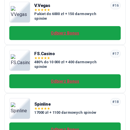
V.Vegas
#16
★
★
★
★
★
Pakiet do 6000 zł + 150 darmowych
spinów
Odbierz Bonus
FS.Casino
#17
★
★
★
★
★
480% do 10 000 zł + 400 darmowych
spinów
Odbierz Bonus
#18
Spinline
★
★
★
★
★
17000 zł + 1100 darmowych spinów
Odbierz Bonus