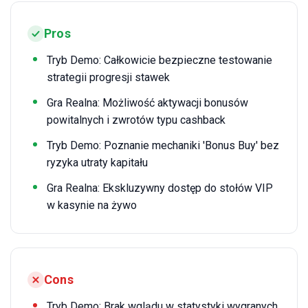
Pros
Tryb Demo: Całkowicie bezpieczne testowanie
strategii progresji stawek
Gra Realna: Możliwość aktywacji bonusów
powitalnych i zwrotów typu cashback
Tryb Demo: Poznanie mechaniki 'Bonus Buy' bez
ryzyka utraty kapitału
Gra Realna: Ekskluzywny dostęp do stołów VIP
w kasynie na żywo
Cons
Tryb Demo: Brak wglądu w statystyki wygranych