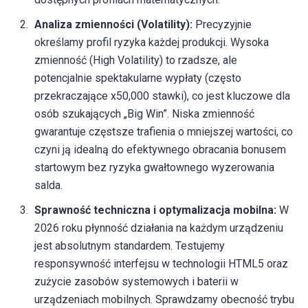
Analiza zmienności (Volatility):
Precyzyjnie
określamy profil ryzyka każdej produkcji. Wysoka
zmienność (High Volatility) to rzadsze, ale
potencjalnie spektakularne wypłaty (często
przekraczające x50,000 stawki), co jest kluczowe dla
osób szukających „Big Win”. Niska zmienność
gwarantuje częstsze trafienia o mniejszej wartości, co
czyni ją idealną do efektywnego obracania bonusem
startowym bez ryzyka gwałtownego wyzerowania
salda.
Sprawność techniczna i optymalizacja mobilna:
W
2026 roku płynność działania na każdym urządzeniu
jest absolutnym standardem. Testujemy
responsywność interfejsu w technologii HTML5 oraz
zużycie zasobów systemowych i baterii w
urządzeniach mobilnych. Sprawdzamy obecność trybu