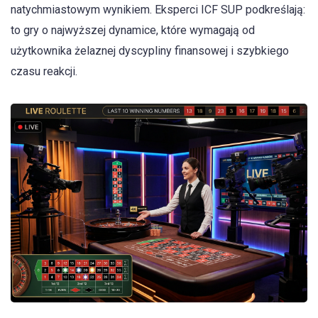
natychmiastowym wynikiem. Eksperci ICF SUP podkreślają:
to gry o najwyższej dynamice, które wymagają od
użytkownika żelaznej dyscypliny finansowej i szybkiego
czasu reakcji.