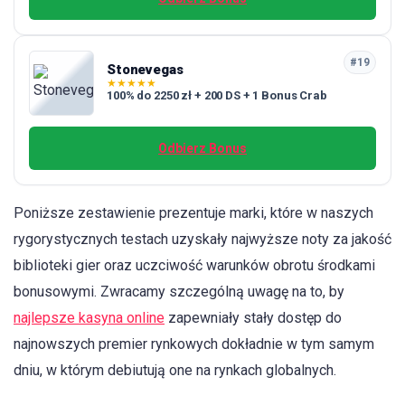
#19
Stonevegas
★
★
★
★
★
100% do 2250 zł + 200 DS + 1 Bonus Crab
Odbierz Bonus
Poniższe zestawienie prezentuje marki, które w naszych
rygorystycznych testach uzyskały najwyższe noty za jakość
biblioteki gier oraz uczciwość warunków obrotu środkami
bonusowymi. Zwracamy szczególną uwagę na to, by
najlepsze kasyna online
zapewniały stały dostęp do
najnowszych premier rynkowych dokładnie w tym samym
dniu, w którym debiutują one na rynkach globalnych.