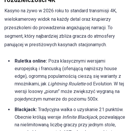
Kasyno na żywo w 2026 roku to standard transmisji 4K,
wielokamerowy widok na każdy detal oraz krupierzy
przeszkoleni do prowadzenia angażującej narracji. To
segment, który najbardziej zbliża gracza do atmosfery
panującej w prestiżowych kasynach stacjonarnych.
Ruletka online:
Poza klasycznymi wersjami
europejską i francuską (oferującą najniższy house
edge), ogromną popularnością cieszą się warianty z
mnożnikami, jak
Lightning Roulette
od Evolution. W tej
wersji losowy „piorun” może zwiększyć wygraną na
pojedynczym numerze do poziomu 500x.
Blackjack:
Tradycyjna walka o uzyskanie 21 punktów.
Obecnie królują wersje
Infinite Blackjack
, pozwalające
na nielimitowaną liczbę graczy przy jednym stole,