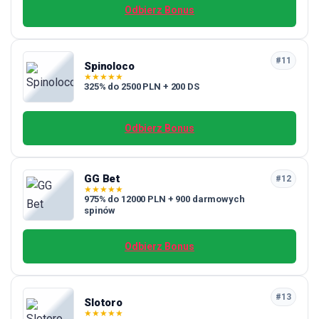
Odbierz Bonus
#11
Spinoloco
★
★
★
★
★
325% do 2500 PLN + 200 DS
Odbierz Bonus
GG Bet
#12
★
★
★
★
★
975% do 12000 PLN + 900 darmowych
spinów
Odbierz Bonus
#13
Slotoro
★
★
★
★
★