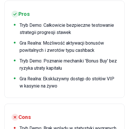
Pros
Tryb Demo: Całkowicie bezpieczne testowanie
strategii progresji stawek
Gra Realna: Możliwość aktywacji bonusów
powitalnych i zwrotów typu cashback
Tryb Demo: Poznanie mechaniki 'Bonus Buy' bez
ryzyka utraty kapitału
Gra Realna: Ekskluzywny dostęp do stołów VIP
w kasynie na żywo
Cons
Tryb Demo: Brak wglądu w statystyki wygranych