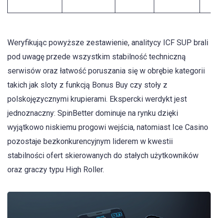
Weryfikując powyższe zestawienie, analitycy ICF SUP brali
pod uwagę przede wszystkim stabilność techniczną
serwisów oraz łatwość poruszania się w obrębie kategorii
takich jak sloty z funkcją Bonus Buy czy stoły z
polskojęzycznymi krupierami. Ekspercki werdykt jest
jednoznaczny: SpinBetter dominuje na rynku dzięki
wyjątkowo niskiemu progowi wejścia, natomiast Ice Casino
pozostaje bezkonkurencyjnym liderem w kwestii
stabilności ofert skierowanych do stałych użytkowników
oraz graczy typu High Roller.