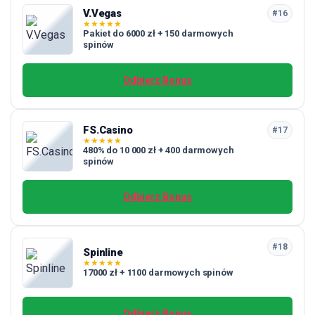
V.Vegas
#16
★
★
★
★
★
Pakiet do 6000 zł + 150 darmowych
spinów
Odbierz Bonus
FS.Casino
#17
★
★
★
★
★
480% do 10 000 zł + 400 darmowych
spinów
Odbierz Bonus
#18
Spinline
★
★
★
★
★
17000 zł + 1100 darmowych spinów
Odbierz Bonus