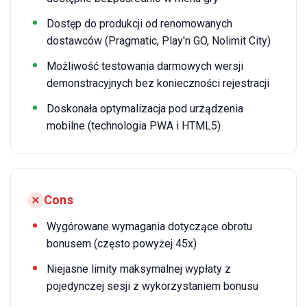
Dostęp do produkcji od renomowanych
dostawców (Pragmatic, Play'n GO, Nolimit City)
Możliwość testowania darmowych wersji
demonstracyjnych bez konieczności rejestracji
Doskonała optymalizacja pod urządzenia
mobilne (technologia PWA i HTML5)
Cons
Wygórowane wymagania dotyczące obrotu
bonusem (często powyżej 45x)
Niejasne limity maksymalnej wypłaty z
pojedynczej sesji z wykorzystaniem bonusu