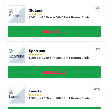
#8
Slotuna
★
★
★
★
★
100% do 2 250 zł + 200 DS + 1 Bonus Crab
Odbierz Bonus
#9
Sportuna
★
★
★
★
★
100% do 2 250 zł + 200 DS + 1 Bonus Crab
Odbierz Bonus
#10
Lanista
★
★
★
★
★
100% do 2 250 zł + 200 DS + 1 Bonus Crab