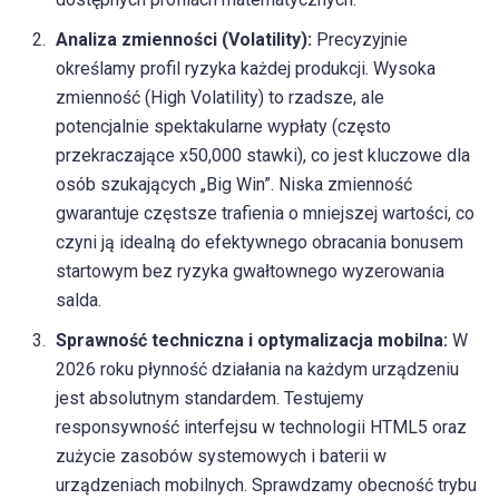
Analiza zmienności (Volatility):
Precyzyjnie
określamy profil ryzyka każdej produkcji. Wysoka
zmienność (High Volatility) to rzadsze, ale
potencjalnie spektakularne wypłaty (często
przekraczające x50,000 stawki), co jest kluczowe dla
osób szukających „Big Win”. Niska zmienność
gwarantuje częstsze trafienia o mniejszej wartości, co
czyni ją idealną do efektywnego obracania bonusem
startowym bez ryzyka gwałtownego wyzerowania
salda.
Sprawność techniczna i optymalizacja mobilna:
W
2026 roku płynność działania na każdym urządzeniu
jest absolutnym standardem. Testujemy
responsywność interfejsu w technologii HTML5 oraz
zużycie zasobów systemowych i baterii w
urządzeniach mobilnych. Sprawdzamy obecność trybu