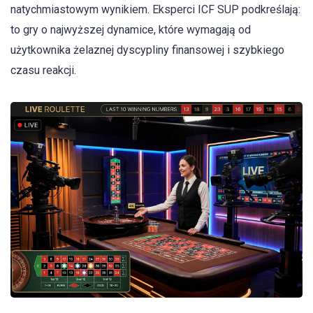
natychmiastowym wynikiem. Eksperci ICF SUP podkreślają:
to gry o najwyższej dynamice, które wymagają od
użytkownika żelaznej dyscypliny finansowej i szybkiego
czasu reakcji.