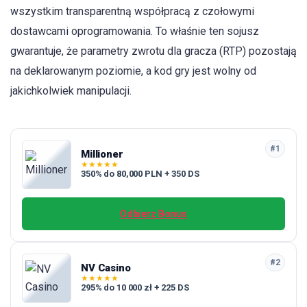
wszystkim transparentną współpracą z czołowymi
dostawcami oprogramowania. To właśnie ten sojusz
gwarantuje, że parametry zwrotu dla gracza (RTP) pozostają
na deklarowanym poziomie, a kod gry jest wolny od
jakichkolwiek manipulacji.
#1
Millioner
★
★
★
★
★
350% do 80,000 PLN + 350 DS
Odbierz Bonus
#2
NV Casino
★
★
★
★
★
295% do 10 000 zł + 225 DS