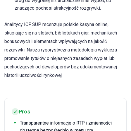
dróg do wygranej niż archaiczne linie wypłat, co
znacząco podnosi atrakcyjność rozgrywki.
Analitycy ICF SUP recenzuje polskie kasyna online,
skupiając się na slotach, bibliotekach gier, mechanikach
bonusowych i elementach wpływających na jakość
rozgrywki. Nasza rygorystyczna metodologia wyklucza
promowanie tytułów o niejasnych zasadach wypłat lub
pochodzących od deweloperów bez udokumentowanej
historii uczciwości rynkowej.
Pros
Transparentne informacje o RTP i zmienności
dostępne bezpośrednio w menu gry