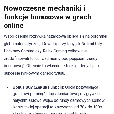
Nowoczesne mechaniki i
funkcje bonusowe w grach
online
Współczesna rozrywka hazardowa opiera się na ogromnej
głębi matematycznej. Deweloperzy tacy jak Nolimit City,
Hacksaw Gaming czy Relax Gaming całkowicie
zredefiniowali to, co rozumiemy pod pojęciem „rundy
bonusowej”. Obecnie to właśnie te funkcje decydują o
sukcesie rynkowym danego tytułu.
Bonus Buy (Zakup Funkcji):
Opcja pozwalająca
graczowi pominąć etap standardowej rozgrywki i
natychmiastowo wejść do rundy darmowych spinów.
Koszt takiej operacji to zazwyczaj od 70x do 100x
stawki podstawowej, jednak w niektórych