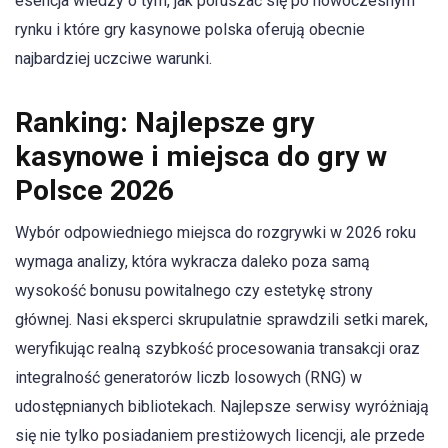
esencja wiedzy o tym, jak poruszać się po nowoczesnym
rynku i które gry kasynowe polska oferują obecnie
najbardziej uczciwe warunki.
Ranking: Najlepsze gry
kasynowe i miejsca do gry w
Polsce 2026
Wybór odpowiedniego miejsca do rozgrywki w 2026 roku
wymaga analizy, która wykracza daleko poza samą
wysokość bonusu powitalnego czy estetykę strony
głównej. Nasi eksperci skrupulatnie sprawdzili setki marek,
weryfikując realną szybkość procesowania transakcji oraz
integralność generatorów liczb losowych (RNG) w
udostępnianych bibliotekach. Najlepsze serwisy wyróżniają
się nie tylko posiadaniem prestiżowych licencji, ale przede