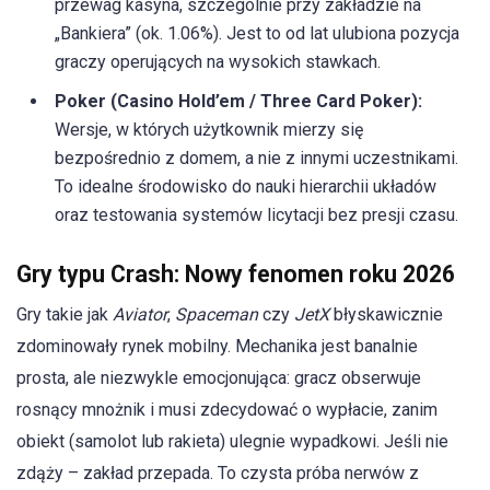
przewag kasyna, szczególnie przy zakładzie na
„Bankiera” (ok. 1.06%). Jest to od lat ulubiona pozycja
graczy operujących na wysokich stawkach.
Poker (Casino Hold’em / Three Card Poker):
Wersje, w których użytkownik mierzy się
bezpośrednio z domem, a nie z innymi uczestnikami.
To idealne środowisko do nauki hierarchii układów
oraz testowania systemów licytacji bez presji czasu.
Gry typu Crash: Nowy fenomen roku 2026
Gry takie jak
Aviator
,
Spaceman
czy
JetX
błyskawicznie
zdominowały rynek mobilny. Mechanika jest banalnie
prosta, ale niezwykle emocjonująca: gracz obserwuje
rosnący mnożnik i musi zdecydować o wypłacie, zanim
obiekt (samolot lub rakieta) ulegnie wypadkowi. Jeśli nie
zdąży – zakład przepada. To czysta próba nerwów z