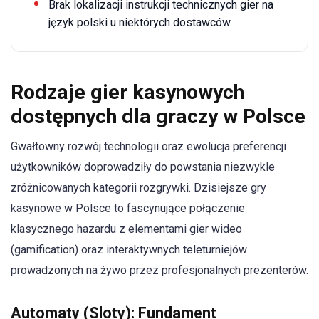
Brak lokalizacji instrukcji technicznych gier na
język polski u niektórych dostawców
Rodzaje gier kasynowych
dostępnych dla graczy w Polsce
Gwałtowny rozwój technologii oraz ewolucja preferencji
użytkowników doprowadziły do powstania niezwykle
zróżnicowanych kategorii rozgrywki. Dzisiejsze gry
kasynowe w Polsce to fascynujące połączenie
klasycznego hazardu z elementami gier wideo
(gamification) oraz interaktywnych teleturniejów
prowadzonych na żywo przez profesjonalnych prezenterów.
Automaty (Sloty): Fundament