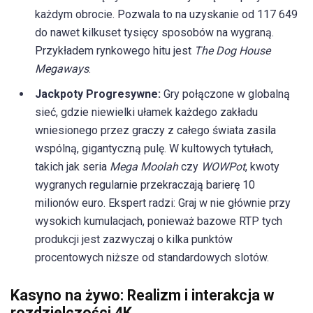
każdym obrocie. Pozwala to na uzyskanie od 117 649
do nawet kilkuset tysięcy sposobów na wygraną.
Przykładem rynkowego hitu jest
The Dog House
Megaways
.
Jackpoty Progresywne:
Gry połączone w globalną
sieć, gdzie niewielki ułamek każdego zakładu
wniesionego przez graczy z całego świata zasila
wspólną, gigantyczną pulę. W kultowych tytułach,
takich jak seria
Mega Moolah
czy
WOWPot
, kwoty
wygranych regularnie przekraczają barierę 10
milionów euro. Ekspert radzi: Graj w nie głównie przy
wysokich kumulacjach, ponieważ bazowe RTP tych
produkcji jest zazwyczaj o kilka punktów
procentowych niższe od standardowych slotów.
Kasyno na żywo: Realizm i interakcja w
rozdzielczości 4K