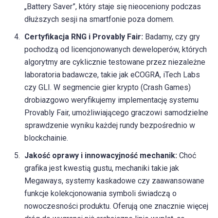
„Battery Saver”, który staje się nieoceniony podczas
dłuższych sesji na smartfonie poza domem.
Certyfikacja RNG i Provably Fair:
Badamy, czy gry
pochodzą od licencjonowanych deweloperów, których
algorytmy are cyklicznie testowane przez niezależne
laboratoria badawcze, takie jak eCOGRA, iTech Labs
czy GLI. W segmencie gier krypto (Crash Games)
drobiazgowo weryfikujemy implementację systemu
Provably Fair, umożliwiającego graczowi samodzielne
sprawdzenie wyniku każdej rundy bezpośrednio w
blockchainie.
Jakość oprawy i innowacyjność mechanik:
Choć
grafika jest kwestią gustu, mechaniki takie jak
Megaways, systemy kaskadowe czy zaawansowane
funkcje kolekcjonowania symboli świadczą o
nowoczesności produktu. Oferują one znacznie więcej