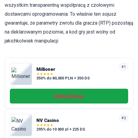
wszystkim transparentną współpracą z czołowymi
dostawcami oprogramowania. To właśnie ten sojusz
gwarantuje, że parametry zwrotu dla gracza (RTP) pozostają
na deklarowanym poziomie, a kod gry jest wolny od
jakichkolwiek manipulacji.
#1
Millioner
★
★
★
★
★
350% do 80,000 PLN + 350 DS
Odbierz Bonus
#2
NV Casino
★
★
★
★
★
295% do 10 000 zł + 225 DS