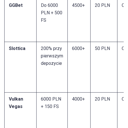
GGBet
Do 6000
4500+
20 PLN
Cu
PLN + 500
FS
Slottica
200% przy
6000+
50 PLN
Cu
pierwszym
depozycie
Vulkan
6000 PLN
4000+
20 PLN
Cu
Vegas
+ 150 FS