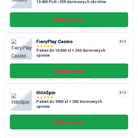
10 000 PLN i 250 darmowych obrotów
Odbierz Bonus
FieryPlay Casino
#14
★
★
★
★
★
Pakiet do 10 000 zł + 350 darmowych
spinów
Odbierz Bonus
HitnSpin
#15
★
★
★
★
★
Pakiet do 3500 zł + 200 darmowych
spinów
Odbierz Bonus