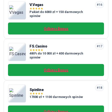
V.Vegas
#16
★
★
★
★
★
Pakiet do 6000 zł + 150 darmowych
spinów
Odbierz Bonus
FS.Casino
#17
★
★
★
★
★
480% do 10 000 zł + 400 darmowych
spinów
Odbierz Bonus
#18
Spinline
★
★
★
★
★
17000 zł + 1100 darmowych spinów
Odbierz Bonus