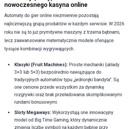
nowoczesnego kasyna online
Automaty do gier online niezmiennie pozostają
najliczniejszą grupą produktów w każdym serwisie. W 2026
roku nie są to już prymitywne maszyny z trzema bębnami,
lecz zaawansowane matematycznie modele oferujące
tysiące kombinacji wygrywających.
Klasyki (Fruit Machines):
Proste mechaniki (układy
3×3 lub 5×3) bezpośrednio nawiązujące do
tradycyjnych automatów typu „jednoręki bandyta”. Są
one cenione przede wszystkim za dynamikę
rozgrywki oraz brak przeładowania skomplikowanymi
rundami bonusowymi.
Sloty Megaways:
Wykorzystują one innowacyjny
model od Big Time Gaming, który dynamicznie
zmienia liczbę symboli na każdym bębnie przy