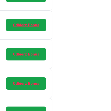
Odbierz Bonus
Odbierz Bonus
Odbierz Bonus