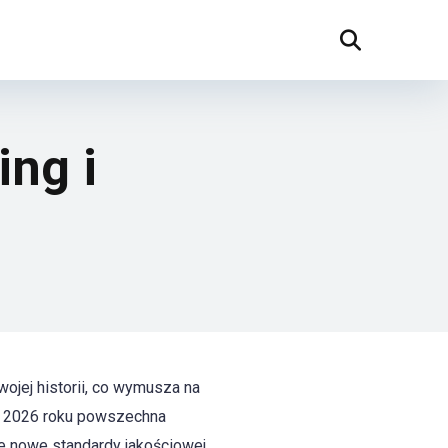
ng i
ojej historii, co wymusza na
W 2026 roku powszechna
e nowe standardy jakościowej