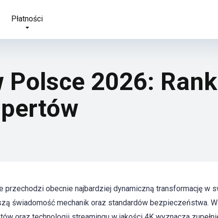
Płatności
 Polsce 2026: Ranki
spertów
e przechodzi obecnie najbardziej dynamiczną transformację w sw
kszą świadomość mechanik oraz standardów bezpieczeństwa. 
tów oraz technologii streamingu w jakości 4K wyznacza zupełni