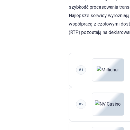
szybkość procesowania transa
Najlepsze serwisy wyróżniają 
współpracą z czołowymi dosta
(RTP) pozostają na deklarowan
#1
#2