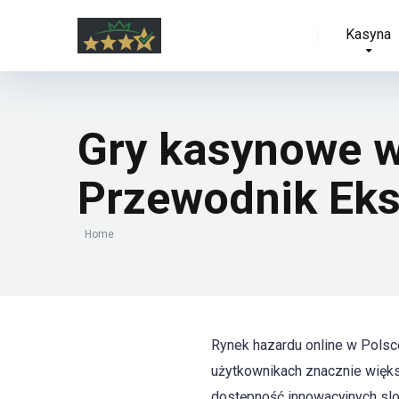
Kasyna
Gry kasynowe w
Przewodnik Ek
Home
Rynek hazardu online w Polsc
użytkownikach znacznie wię
dostępność innowacyjnych slo