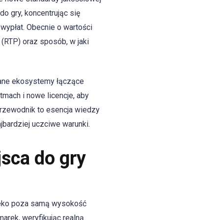
o gry, koncentrując się
wypłat. Obecnie o wartości
 (RTP) oraz sposób, w jaki
wane ekosystemy łączące
mach i nowe licencje, aby
 przewodnik to esencja wiedzy
jbardziej uczciwe warunki.
jsca do gry
leko poza samą wysokość
marek, weryfikując realną