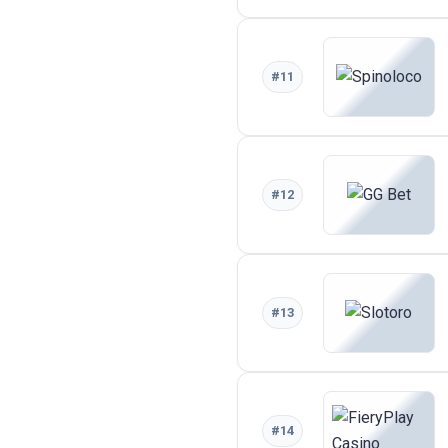
#11
#12
#13
#14