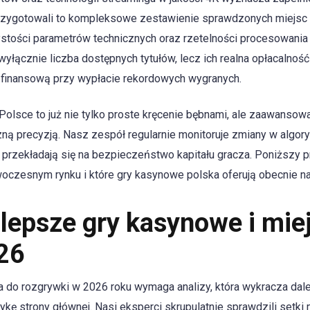
przygotowali to kompleksowe zestawienie sprawdzonych miejsc d
stości parametrów technicznych oraz rzetelności procesowania 
yłącznie liczba dostępnych tytułów, lecz ich realna opłacalność
 finansową przy wypłacie rekordowych wygranych.
olsce to już nie tylko proste kręcenie bębnami, ale zaawanso
ą precyzją. Nasz zespół regularnie monitoruje zmiany w algoryt
e przekładają się na bezpieczeństwo kapitału gracza. Poniższy
woczesnym rynku i które gry kasynowe polska oferują obecnie na
lepsze gry kasynowe i mie
26
 do rozgrywki w 2026 roku wymaga analizy, która wykracza da
kę strony głównej. Nasi eksperci skrupulatnie sprawdzili setki 