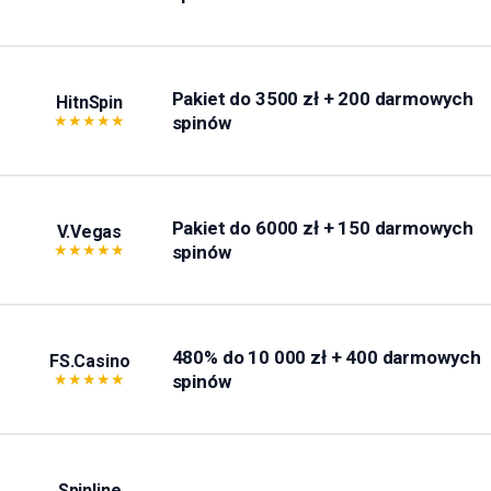
Pakiet do 3500 zł + 200 darmowych
HitnSpin
★
★
★
★
★
spinów
Pakiet do 6000 zł + 150 darmowych
V.Vegas
★
★
★
★
★
spinów
480% do 10 000 zł + 400 darmowych
FS.Casino
★
★
★
★
★
spinów
Spinline