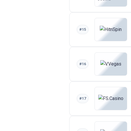
#15
#16
#17