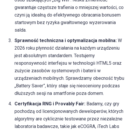
gwarantuje częstsze trafienia o mniejszej wartości, co
czyni ją idealną do efektywnego obracania bonusem
startowym bez ryzyka gwałtownego wyzerowania
salda.
Sprawność techniczna i optymalizacja mobilna:
W
2026 roku płynność działania na każdym urządzeniu
jest absolutnym standardem. Testujemy
responsywność interfejsu w technologii HTML5 oraz
zużycie zasobów systemowych i baterii w
urządzeniach mobilnych. Sprawdzamy obecność trybu
„Battery Saver”, który staje się nieoceniony podczas
dłuższych sesji na smartfonie poza domem.
Certyfikacja RNG i Provably Fair:
Badamy, czy gry
pochodzą od licencjonowanych deweloperów, których
algorytmy are cyklicznie testowane przez niezależne
laboratoria badawcze, takie jak eCOGRA, iTech Labs