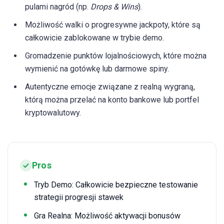
pulami nagród (np.
Drops & Wins
).
Możliwość walki o progresywne jackpoty, które są
całkowicie zablokowane w trybie demo.
Gromadzenie punktów lojalnościowych, które można
wymienić na gotówkę lub darmowe spiny.
Autentyczne emocje związane z realną wygraną,
którą można przelać na konto bankowe lub portfel
kryptowalutowy.
Pros
Tryb Demo: Całkowicie bezpieczne testowanie
strategii progresji stawek
Gra Realna: Możliwość aktywacji bonusów