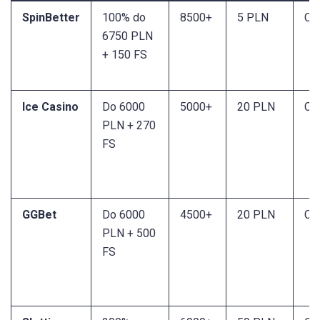
SpinBetter
100% do
8500+
5 PLN
Cu
6750 PLN
+ 150 FS
Ice Casino
Do 6000
5000+
20 PLN
Cu
PLN + 270
FS
GGBet
Do 6000
4500+
20 PLN
Cu
PLN + 500
FS