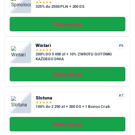
★
★
★
★
★
325% do 2500 PLN + 200 DS
Odbierz Bonus
Wintari
#6
★
★
★
★
★
200% DO 5 000 zł + 10% ZWROTU GOTÓWKI
KAŻDEGO DNIA
Odbierz Bonus
#7
Slotuna
★
★
★
★
★
100% do 2 250 zł + 200 DS + 1 Bonus Crab
Odbierz Bonus