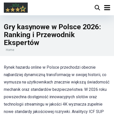
Gry kasynowe w Polsce 2026:
Ranking i Przewodnik
Ekspertów
Home
Rynek hazardu online w Polsce przechodzi obecnie
najbardziej dynamiczną transformację w swojej historii, co
wymusza na użytkownikach znacznie większą świadomość
mechanik oraz standardów bezpieczeństwa. W 2026 roku
powszechna dostępność innowacyjnych slotów oraz
technologii streamingu w jakości 4K wyznacza zupełnie
nowe standardy jakościowej rozrywki. Analitycy ICF SUP