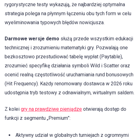
rygorystyczne testy wykazują, że najbardziej optymalna
strategia polega na płynnym łączeniu obu tych form w celu
wyeliminowania typowych błędów nowicjusza.
Darmowe wersje demo
służą przede wszystkim edukacji
technicznej i zrozumieniu matematyki gry. Pozwalają one
bezkosztowo przestudiować tabelę wypłat (Paytable),
zrozumieć specyfikę działania symboli Wild i Scatter oraz
ocenić realną częstotliwość uruchamiania rund bonusowych
(Hit Frequency). Każdy renomowany dostawca w 2026 roku
udostępnia tryb testowy z odnawialnym, wirtualnym saldem.
Z kolei
gry na prawdziwe pieniądze
otwierają dostęp do
funkcji z segmentu „Premium”:
Aktywny udział w globalnych turniejach z ogromnymi