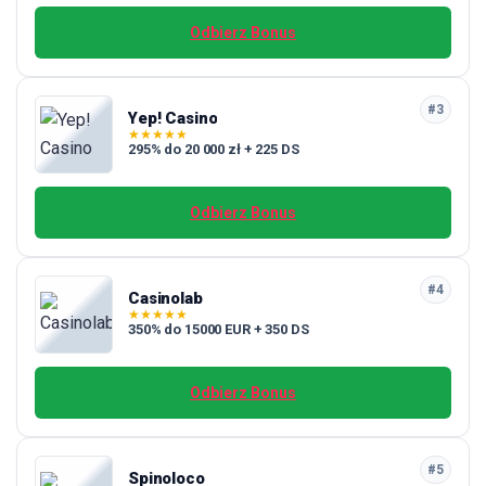
Odbierz Bonus
#3
Yep! Casino
★
★
★
★
★
295% do 20 000 zł + 225 DS
Odbierz Bonus
#4
Casinolab
★
★
★
★
★
350% do 15000 EUR + 350 DS
Odbierz Bonus
#5
Spinoloco