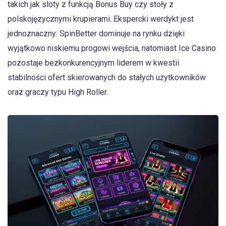
takich jak sloty z funkcją Bonus Buy czy stoły z
polskojęzycznymi krupierami. Ekspercki werdykt jest
jednoznaczny: SpinBetter dominuje na rynku dzięki
wyjątkowo niskiemu progowi wejścia, natomiast Ice Casino
pozostaje bezkonkurencyjnym liderem w kwestii
stabilności ofert skierowanych do stałych użytkowników
oraz graczy typu High Roller.