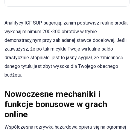
Analitycy ICF SUP sugerują: zanim postawisz realne środki,
wykonaj minimum 200-300 obrotów w trybie
demonstracyjnym przy zakładanej stawce docelowej. Jeśli
zauważysz, że po takim cyklu Twoje wirtualne saldo
drastycznie stopniało, jest to jasny sygnał, że zmienność
danego tytułu jest zbyt wysoka dla Twojego obecnego
budżetu.
Nowoczesne mechaniki i
funkcje bonusowe w grach
online
Współczesna rozrywka hazardowa opiera się na ogromnej