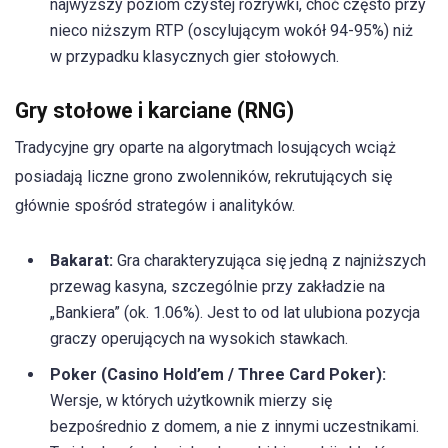
najwyższy poziom czystej rozrywki, choć często przy
nieco niższym RTP (oscylującym wokół 94-95%) niż
w przypadku klasycznych gier stołowych.
Gry stołowe i karciane (RNG)
Tradycyjne gry oparte na algorytmach losujących wciąż
posiadają liczne grono zwolenników, rekrutujących się
głównie spośród strategów i analityków.
Bakarat:
Gra charakteryzująca się jedną z najniższych
przewag kasyna, szczególnie przy zakładzie na
„Bankiera” (ok. 1.06%). Jest to od lat ulubiona pozycja
graczy operujących na wysokich stawkach.
Poker (Casino Hold’em / Three Card Poker):
Wersje, w których użytkownik mierzy się
bezpośrednio z domem, a nie z innymi uczestnikami.