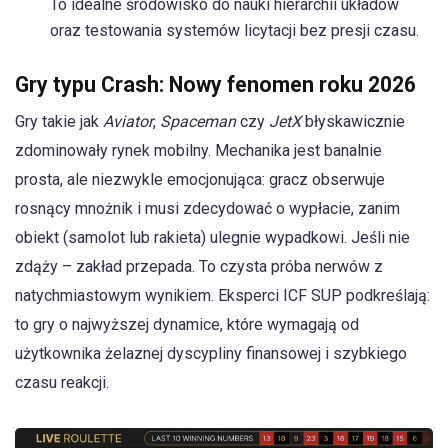
To idealne środowisko do nauki hierarchii układów
oraz testowania systemów licytacji bez presji czasu.
Gry typu Crash: Nowy fenomen roku 2026
Gry takie jak
Aviator
,
Spaceman
czy
JetX
błyskawicznie
zdominowały rynek mobilny. Mechanika jest banalnie
prosta, ale niezwykle emocjonująca: gracz obserwuje
rosnący mnożnik i musi zdecydować o wypłacie, zanim
obiekt (samolot lub rakieta) ulegnie wypadkowi. Jeśli nie
zdąży – zakład przepada. To czysta próba nerwów z
natychmiastowym wynikiem. Eksperci ICF SUP podkreślają:
to gry o najwyższej dynamice, które wymagają od
użytkownika żelaznej dyscypliny finansowej i szybkiego
czasu reakcji.