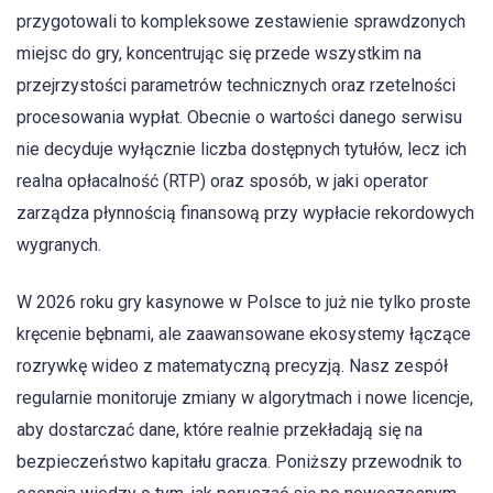
przygotowali to kompleksowe zestawienie sprawdzonych
miejsc do gry, koncentrując się przede wszystkim na
przejrzystości parametrów technicznych oraz rzetelności
procesowania wypłat. Obecnie o wartości danego serwisu
nie decyduje wyłącznie liczba dostępnych tytułów, lecz ich
realna opłacalność (RTP) oraz sposób, w jaki operator
zarządza płynnością finansową przy wypłacie rekordowych
wygranych.
W 2026 roku gry kasynowe w Polsce to już nie tylko proste
kręcenie bębnami, ale zaawansowane ekosystemy łączące
rozrywkę wideo z matematyczną precyzją. Nasz zespół
regularnie monitoruje zmiany w algorytmach i nowe licencje,
aby dostarczać dane, które realnie przekładają się na
bezpieczeństwo kapitału gracza. Poniższy przewodnik to