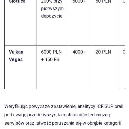
Slottica
200% przy
6000+
50 PLN
Cu
pierwszym
depozycie
Vulkan
6000 PLN
4000+
20 PLN
Cu
Vegas
+ 150 FS
Weryfikując powyższe zestawienie, analitycy ICF SUP brali
pod uwagę przede wszystkim stabilność techniczną
serwisów oraz łatwość poruszania się w obrębie kategorii