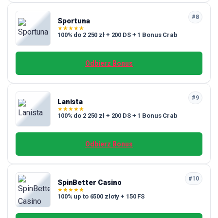
#8
Sportuna
★
★
★
★
★
100% do 2 250 zł + 200 DS + 1 Bonus Crab
Odbierz Bonus
#9
Lanista
★
★
★
★
★
100% do 2 250 zł + 200 DS + 1 Bonus Crab
Odbierz Bonus
#10
SpinBetter Casino
★
★
★
★
★
100% up to 6500 zloty + 150 FS