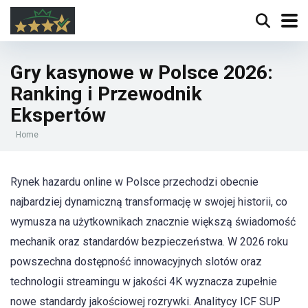
Gry kasynowe w Polsce 2026:
Ranking i Przewodnik
Ekspertów
Home
Rynek hazardu online w Polsce przechodzi obecnie
najbardziej dynamiczną transformację w swojej historii, co
wymusza na użytkownikach znacznie większą świadomość
mechanik oraz standardów bezpieczeństwa. W 2026 roku
powszechna dostępność innowacyjnych slotów oraz
technologii streamingu w jakości 4K wyznacza zupełnie
nowe standardy jakościowej rozrywki. Analitycy ICF SUP