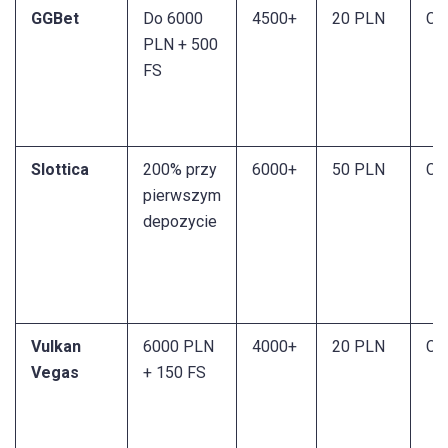
GGBet
Do 6000
4500+
20 PLN
Cu
PLN + 500
FS
Slottica
200% przy
6000+
50 PLN
Cu
pierwszym
depozycie
Vulkan
6000 PLN
4000+
20 PLN
Cu
Vegas
+ 150 FS