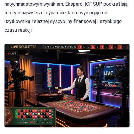
natychmiastowym wynikiem. Eksperci ICF SUP podkreślają:
to gry o najwyższej dynamice, które wymagają od
użytkownika żelaznej dyscypliny finansowej i szybkiego
czasu reakcji.