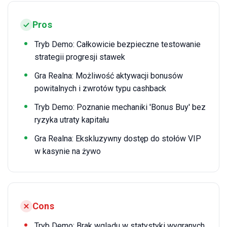
Pros
Tryb Demo: Całkowicie bezpieczne testowanie
strategii progresji stawek
Gra Realna: Możliwość aktywacji bonusów
powitalnych i zwrotów typu cashback
Tryb Demo: Poznanie mechaniki 'Bonus Buy' bez
ryzyka utraty kapitału
Gra Realna: Ekskluzywny dostęp do stołów VIP
w kasynie na żywo
Cons
Tryb Demo: Brak wglądu w statystyki wygranych