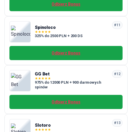
Odbierz Bonus
#11
Spinoloco
★
★
★
★
★
325% do 2500 PLN + 200 DS
Odbierz Bonus
GG Bet
#12
★
★
★
★
★
975% do 12000 PLN + 900 darmowych
spinów
Odbierz Bonus
#13
Slotoro
★
★
★
★
★