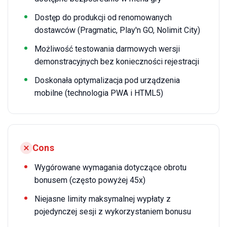
Dostęp do produkcji od renomowanych
dostawców (Pragmatic, Play'n GO, Nolimit City)
Możliwość testowania darmowych wersji
demonstracyjnych bez konieczności rejestracji
Doskonała optymalizacja pod urządzenia
mobilne (technologia PWA i HTML5)
Cons
Wygórowane wymagania dotyczące obrotu
bonusem (często powyżej 45x)
Niejasne limity maksymalnej wypłaty z
pojedynczej sesji z wykorzystaniem bonusu