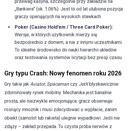
przewag kasyna, szczególnie przy zakładzie na
„Bankiera” (ok. 1.06%). Jest to od lat ulubiona pozycja
graczy operujących na wysokich stawkach.
Poker (Casino Hold’em / Three Card Poker):
Wersje, w których użytkownik mierzy się
bezpośrednio z domem, a nie z innymi uczestnikami.
To idealne środowisko do nauki hierarchii układów
oraz testowania systemów licytacji bez presji czasu.
Gry typu Crash: Nowy fenomen roku 2026
Gry takie jak
Aviator
,
Spaceman
czy
JetX
błyskawicznie
zdominowały rynek mobilny. Mechanika jest banalnie
prosta, ale niezwykle emocjonująca: gracz obserwuje
rosnący mnożnik i musi zdecydować o wypłacie, zanim
obiekt (samolot lub rakieta) ulegnie wypadkowi. Jeśli nie
zdąży – zakład przepada. To czysta próba nerwów z