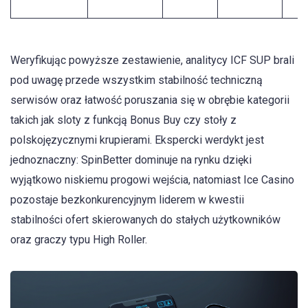
Weryfikując powyższe zestawienie, analitycy ICF SUP brali
pod uwagę przede wszystkim stabilność techniczną
serwisów oraz łatwość poruszania się w obrębie kategorii
takich jak sloty z funkcją Bonus Buy czy stoły z
polskojęzycznymi krupierami. Ekspercki werdykt jest
jednoznaczny: SpinBetter dominuje na rynku dzięki
wyjątkowo niskiemu progowi wejścia, natomiast Ice Casino
pozostaje bezkonkurencyjnym liderem w kwestii
stabilności ofert skierowanych do stałych użytkowników
oraz graczy typu High Roller.