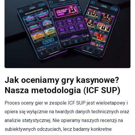
Jak oceniamy gry kasynowe?
Nasza metodologia (ICF SUP)
Proces oceny gier w zespole ICF SUP jest wieloetapowy i
opiera się wyłącznie na twardych danych technicznych oraz
analizie statystycznej. Nie opieramy naszych recenzji na
subiektywnych odczuciach, lecz badamy konkretne