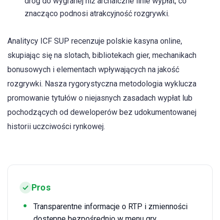
dróg do wygranej niż archaiczne linie wypłat, co
znacząco podnosi atrakcyjność rozgrywki.
Analitycy ICF SUP recenzuje polskie kasyna online,
skupiając się na slotach, bibliotekach gier, mechanikach
bonusowych i elementach wpływających na jakość
rozgrywki. Nasza rygorystyczna metodologia wyklucza
promowanie tytułów o niejasnych zasadach wypłat lub
pochodzących od deweloperów bez udokumentowanej
historii uczciwości rynkowej.
Pros
Transparentne informacje o RTP i zmienności
dostępne bezpośrednio w menu gry