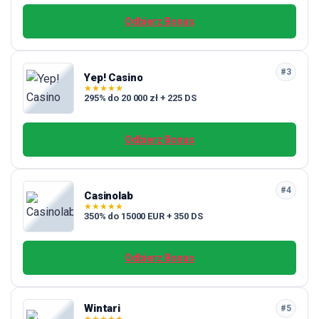
Odbierz Bonus
#3
Yep! Casino
★
★
★
★
★
295% do 20 000 zł + 225 DS
Odbierz Bonus
#4
Casinolab
★
★
★
★
★
350% do 15000 EUR + 350 DS
Odbierz Bonus
Wintari
#5