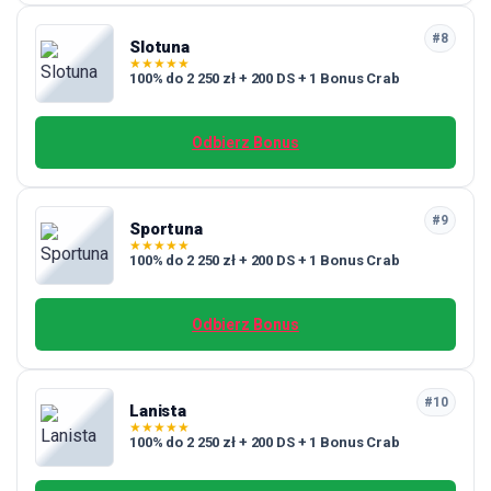
#8
Slotuna
★
★
★
★
★
100% do 2 250 zł + 200 DS + 1 Bonus Crab
Odbierz Bonus
#9
Sportuna
★
★
★
★
★
100% do 2 250 zł + 200 DS + 1 Bonus Crab
Odbierz Bonus
#10
Lanista
★
★
★
★
★
100% do 2 250 zł + 200 DS + 1 Bonus Crab