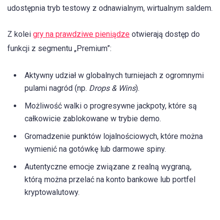
udostępnia tryb testowy z odnawialnym, wirtualnym saldem.
Z kolei
gry na prawdziwe pieniądze
otwierają dostęp do
funkcji z segmentu „Premium”:
Aktywny udział w globalnych turniejach z ogromnymi
pulami nagród (np.
Drops & Wins
).
Możliwość walki o progresywne jackpoty, które są
całkowicie zablokowane w trybie demo.
Gromadzenie punktów lojalnościowych, które można
wymienić na gotówkę lub darmowe spiny.
Autentyczne emocje związane z realną wygraną,
którą można przelać na konto bankowe lub portfel
kryptowalutowy.