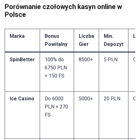
Porównanie czołowych kasyn online w
Polsce
Marka
Bonus
Liczba
Min.
Li
Powitalny
Gier
Depozyt
SpinBetter
100% do
8500+
5 PLN
Cu
6750 PLN
+ 150 FS
Ice Casino
Do 6000
5000+
20 PLN
Cu
PLN + 270
FS