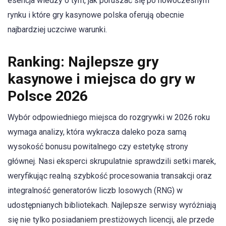
esencja wiedzy o tym, jak poruszać się po nowoczesnym
rynku i które gry kasynowe polska oferują obecnie
najbardziej uczciwe warunki.
Ranking: Najlepsze gry
kasynowe i miejsca do gry w
Polsce 2026
Wybór odpowiedniego miejsca do rozgrywki w 2026 roku
wymaga analizy, która wykracza daleko poza samą
wysokość bonusu powitalnego czy estetykę strony
głównej. Nasi eksperci skrupulatnie sprawdzili setki marek,
weryfikując realną szybkość procesowania transakcji oraz
integralność generatorów liczb losowych (RNG) w
udostępnianych bibliotekach. Najlepsze serwisy wyróżniają
się nie tylko posiadaniem prestiżowych licencji, ale przede