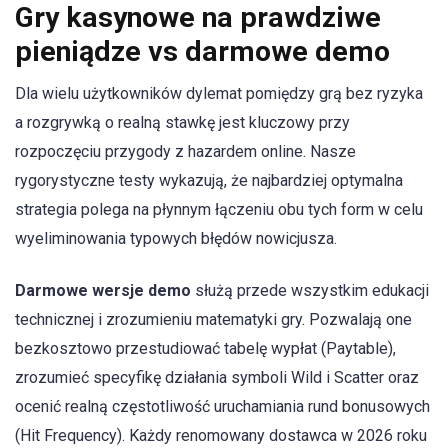
Gry kasynowe na prawdziwe
pieniądze vs darmowe demo
Dla wielu użytkowników dylemat pomiędzy grą bez ryzyka
a rozgrywką o realną stawkę jest kluczowy przy
rozpoczęciu przygody z hazardem online. Nasze
rygorystyczne testy wykazują, że najbardziej optymalna
strategia polega na płynnym łączeniu obu tych form w celu
wyeliminowania typowych błędów nowicjusza.
Darmowe wersje demo
służą przede wszystkim edukacji
technicznej i zrozumieniu matematyki gry. Pozwalają one
bezkosztowo przestudiować tabelę wypłat (Paytable),
zrozumieć specyfikę działania symboli Wild i Scatter oraz
ocenić realną częstotliwość uruchamiania rund bonusowych
(Hit Frequency). Każdy renomowany dostawca w 2026 roku