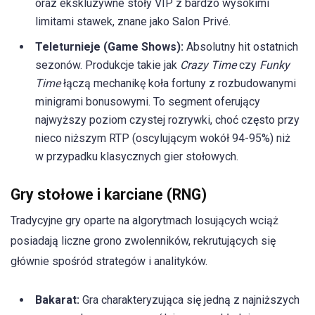
oraz ekskluzywne stoły VIP z bardzo wysokimi
limitami stawek, znane jako Salon Privé.
Teleturnieje (Game Shows):
Absolutny hit ostatnich
sezonów. Produkcje takie jak
Crazy Time
czy
Funky
Time
łączą mechanikę koła fortuny z rozbudowanymi
minigrami bonusowymi. To segment oferujący
najwyższy poziom czystej rozrywki, choć często przy
nieco niższym RTP (oscylującym wokół 94-95%) niż
w przypadku klasycznych gier stołowych.
Gry stołowe i karciane (RNG)
Tradycyjne gry oparte na algorytmach losujących wciąż
posiadają liczne grono zwolenników, rekrutujących się
głównie spośród strategów i analityków.
Bakarat:
Gra charakteryzująca się jedną z najniższych