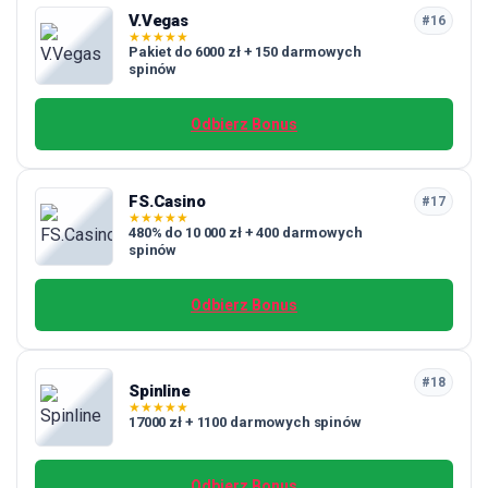
V.Vegas
#16
★
★
★
★
★
Pakiet do 6000 zł + 150 darmowych
spinów
Odbierz Bonus
FS.Casino
#17
★
★
★
★
★
480% do 10 000 zł + 400 darmowych
spinów
Odbierz Bonus
#18
Spinline
★
★
★
★
★
17000 zł + 1100 darmowych spinów
Odbierz Bonus