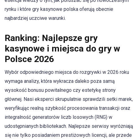
esencja wiedzy o tym, jak poruszać się po nowoczesnym
rynku i które gry kasynowe polska oferują obecnie
najbardziej uczciwe warunki.
Ranking: Najlepsze gry
kasynowe i miejsca do gry w
Polsce 2026
Wybór odpowiedniego miejsca do rozgrywki w 2026 roku
wymaga analizy, która wykracza daleko poza samą
wysokość bonusu powitalnego czy estetykę strony
głównej. Nasi eksperci skrupulatnie sprawdzili setki marek,
weryfikując realną szybkość procesowania transakcji oraz
integralność generatorów liczb losowych (RNG) w
udostępnianych bibliotekach. Najlepsze serwisy wyróżniają
się nie tylko posiadaniem prestiżowych licencji, ale przede