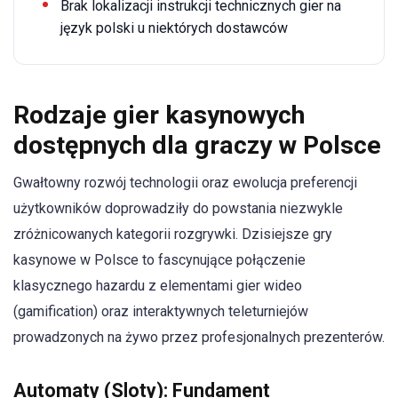
Brak lokalizacji instrukcji technicznych gier na
język polski u niektórych dostawców
Rodzaje gier kasynowych
dostępnych dla graczy w Polsce
Gwałtowny rozwój technologii oraz ewolucja preferencji
użytkowników doprowadziły do powstania niezwykle
zróżnicowanych kategorii rozgrywki. Dzisiejsze gry
kasynowe w Polsce to fascynujące połączenie
klasycznego hazardu z elementami gier wideo
(gamification) oraz interaktywnych teleturniejów
prowadzonych na żywo przez profesjonalnych prezenterów.
Automaty (Sloty): Fundament