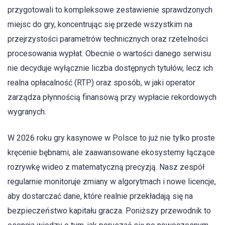
przygotowali to kompleksowe zestawienie sprawdzonych
miejsc do gry, koncentrując się przede wszystkim na
przejrzystości parametrów technicznych oraz rzetelności
procesowania wypłat. Obecnie o wartości danego serwisu
nie decyduje wyłącznie liczba dostępnych tytułów, lecz ich
realna opłacalność (RTP) oraz sposób, w jaki operator
zarządza płynnością finansową przy wypłacie rekordowych
wygranych.
W 2026 roku gry kasynowe w Polsce to już nie tylko proste
kręcenie bębnami, ale zaawansowane ekosystemy łączące
rozrywkę wideo z matematyczną precyzją. Nasz zespół
regularnie monitoruje zmiany w algorytmach i nowe licencje,
aby dostarczać dane, które realnie przekładają się na
bezpieczeństwo kapitału gracza. Poniższy przewodnik to