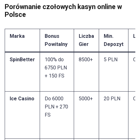
Porównanie czołowych kasyn online w
Polsce
Marka
Bonus
Liczba
Min.
Li
Powitalny
Gier
Depozyt
SpinBetter
100% do
8500+
5 PLN
Cu
6750 PLN
+ 150 FS
Ice Casino
Do 6000
5000+
20 PLN
Cu
PLN + 270
FS