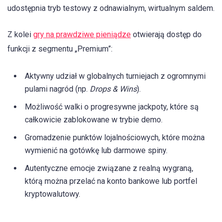
udostępnia tryb testowy z odnawialnym, wirtualnym saldem.
Z kolei
gry na prawdziwe pieniądze
otwierają dostęp do
funkcji z segmentu „Premium”:
Aktywny udział w globalnych turniejach z ogromnymi
pulami nagród (np.
Drops & Wins
).
Możliwość walki o progresywne jackpoty, które są
całkowicie zablokowane w trybie demo.
Gromadzenie punktów lojalnościowych, które można
wymienić na gotówkę lub darmowe spiny.
Autentyczne emocje związane z realną wygraną,
którą można przelać na konto bankowe lub portfel
kryptowalutowy.