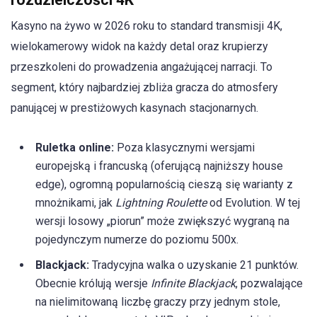
Kasyno na żywo w 2026 roku to standard transmisji 4K,
wielokamerowy widok na każdy detal oraz krupierzy
przeszkoleni do prowadzenia angażującej narracji. To
segment, który najbardziej zbliża gracza do atmosfery
panującej w prestiżowych kasynach stacjonarnych.
Ruletka online:
Poza klasycznymi wersjami
europejską i francuską (oferującą najniższy house
edge), ogromną popularnością cieszą się warianty z
mnożnikami, jak
Lightning Roulette
od Evolution. W tej
wersji losowy „piorun” może zwiększyć wygraną na
pojedynczym numerze do poziomu 500x.
Blackjack:
Tradycyjna walka o uzyskanie 21 punktów.
Obecnie królują wersje
Infinite Blackjack
, pozwalające
na nielimitowaną liczbę graczy przy jednym stole,