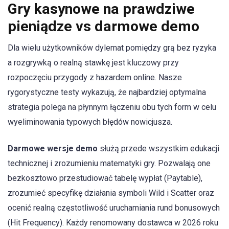
Gry kasynowe na prawdziwe
pieniądze vs darmowe demo
Dla wielu użytkowników dylemat pomiędzy grą bez ryzyka
a rozgrywką o realną stawkę jest kluczowy przy
rozpoczęciu przygody z hazardem online. Nasze
rygorystyczne testy wykazują, że najbardziej optymalna
strategia polega na płynnym łączeniu obu tych form w celu
wyeliminowania typowych błędów nowicjusza.
Darmowe wersje demo
służą przede wszystkim edukacji
technicznej i zrozumieniu matematyki gry. Pozwalają one
bezkosztowo przestudiować tabelę wypłat (Paytable),
zrozumieć specyfikę działania symboli Wild i Scatter oraz
ocenić realną częstotliwość uruchamiania rund bonusowych
(Hit Frequency). Każdy renomowany dostawca w 2026 roku