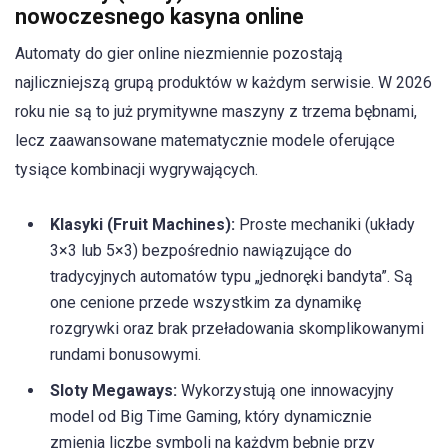
nowoczesnego kasyna online
Automaty do gier online niezmiennie pozostają
najliczniejszą grupą produktów w każdym serwisie. W 2026
roku nie są to już prymitywne maszyny z trzema bębnami,
lecz zaawansowane matematycznie modele oferujące
tysiące kombinacji wygrywających.
Klasyki (Fruit Machines):
Proste mechaniki (układy
3×3 lub 5×3) bezpośrednio nawiązujące do
tradycyjnych automatów typu „jednoręki bandyta”. Są
one cenione przede wszystkim za dynamikę
rozgrywki oraz brak przeładowania skomplikowanymi
rundami bonusowymi.
Sloty Megaways:
Wykorzystują one innowacyjny
model od Big Time Gaming, który dynamicznie
zmienia liczbę symboli na każdym bębnie przy