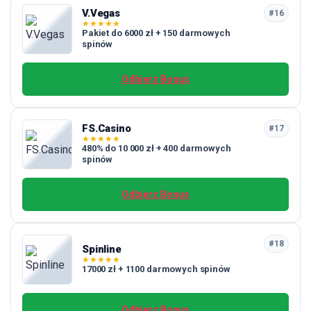
V.Vegas
#16
★
★
★
★
★
Pakiet do 6000 zł + 150 darmowych
spinów
Odbierz Bonus
FS.Casino
#17
★
★
★
★
★
480% do 10 000 zł + 400 darmowych
spinów
Odbierz Bonus
#18
Spinline
★
★
★
★
★
17000 zł + 1100 darmowych spinów
Odbierz Bonus