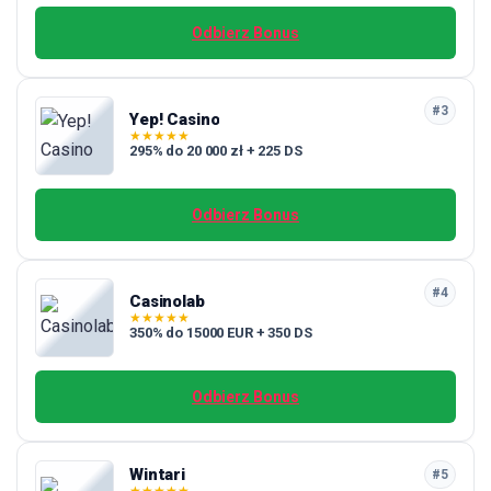
Odbierz Bonus
#3
Yep! Casino
★
★
★
★
★
295% do 20 000 zł + 225 DS
Odbierz Bonus
#4
Casinolab
★
★
★
★
★
350% do 15000 EUR + 350 DS
Odbierz Bonus
Wintari
#5