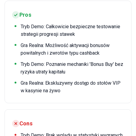
Pros
Tryb Demo: Całkowicie bezpieczne testowanie
strategii progresji stawek
Gra Realna: Możliwość aktywacji bonusów
powitalnych i zwrotów typu cashback
Tryb Demo: Poznanie mechaniki 'Bonus Buy' bez
ryzyka utraty kapitału
Gra Realna: Ekskluzywny dostęp do stołów VIP
w kasynie na żywo
Cons
Tryb Demo: Brak wglądu w statystyki wygranych