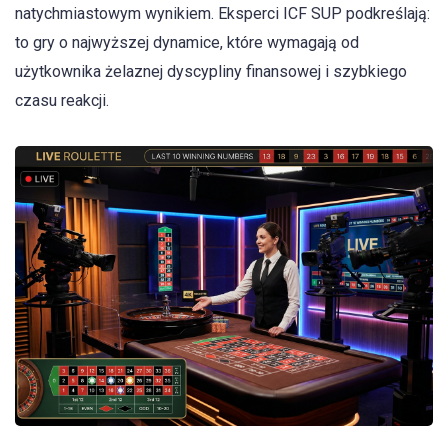
natychmiastowym wynikiem. Eksperci ICF SUP podkreślają:
to gry o najwyższej dynamice, które wymagają od
użytkownika żelaznej dyscypliny finansowej i szybkiego
czasu reakcji.