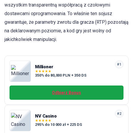
wszystkim transparentną współpracą z czołowymi
dostawcami oprogramowania. To właśnie ten sojusz
gwarantuje, że parametry zwrotu dla gracza (RTP) pozostają
na deklarowanym poziomie, a kod gry jest wolny od
jakichkolwiek manipulacji.
#1
Millioner
★
★
★
★
★
350% do 80,000 PLN + 350 DS
Odbierz Bonus
#2
NV Casino
★
★
★
★
★
295% do 10 000 zł + 225 DS