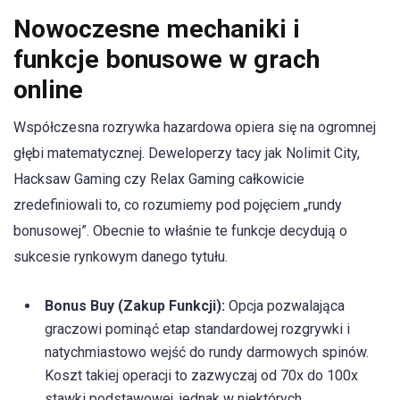
Nowoczesne mechaniki i
funkcje bonusowe w grach
online
Współczesna rozrywka hazardowa opiera się na ogromnej
głębi matematycznej. Deweloperzy tacy jak Nolimit City,
Hacksaw Gaming czy Relax Gaming całkowicie
zredefiniowali to, co rozumiemy pod pojęciem „rundy
bonusowej”. Obecnie to właśnie te funkcje decydują o
sukcesie rynkowym danego tytułu.
Bonus Buy (Zakup Funkcji):
Opcja pozwalająca
graczowi pominąć etap standardowej rozgrywki i
natychmiastowo wejść do rundy darmowych spinów.
Koszt takiej operacji to zazwyczaj od 70x do 100x
stawki podstawowej, jednak w niektórych