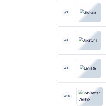
#7
#8
#9
#10