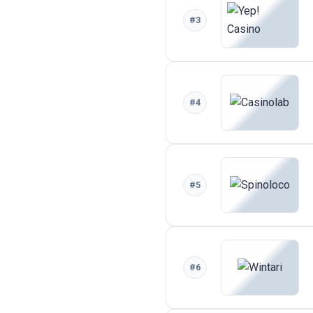
#3
#4
#5
#6