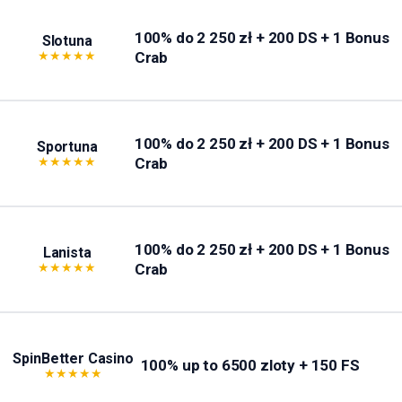
100% do 2 250 zł + 200 DS + 1 Bonus
Slotuna
★
★
★
★
★
Crab
100% do 2 250 zł + 200 DS + 1 Bonus
Sportuna
★
★
★
★
★
Crab
100% do 2 250 zł + 200 DS + 1 Bonus
Lanista
★
★
★
★
★
Crab
SpinBetter Casino
100% up to 6500 zloty + 150 FS
★
★
★
★
★