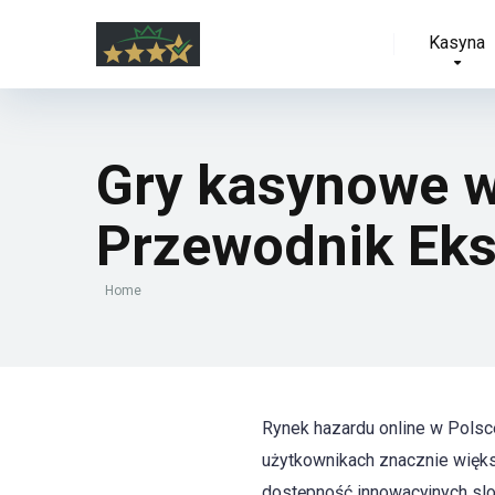
Kasyna
Gry kasynowe w
Przewodnik Ek
Home
Rynek hazardu online w Polsc
użytkownikach znacznie wię
dostępność innowacyjnych slo