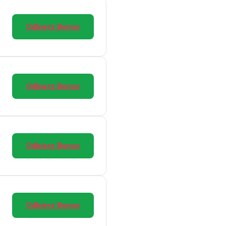
Odbierz Bonus
Odbierz Bonus
Odbierz Bonus
Odbierz Bonus