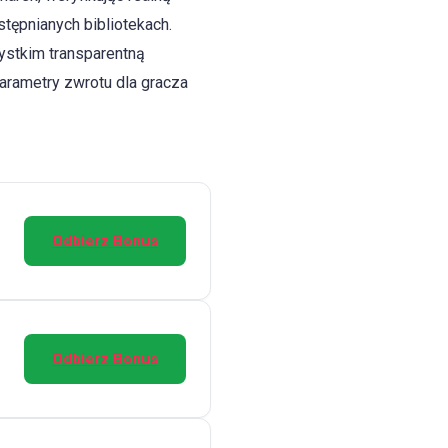
tępnianych bibliotekach.
zystkim transparentną
arametry zwrotu dla gracza
Odbierz Bonus
Odbierz Bonus