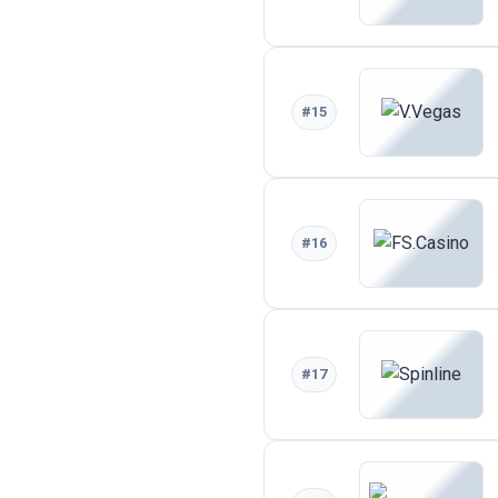
#15
#16
#17