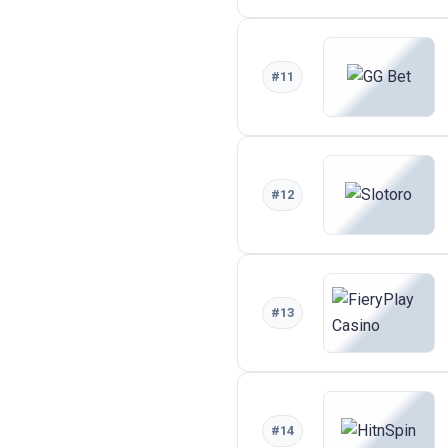
#11
#12
#13
#14