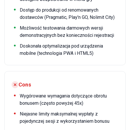
Dostęp do produkcji od renomowanych
dostawców (Pragmatic, Play'n GO, Nolimit City)
Możliwość testowania darmowych wersji
demonstracyjnych bez konieczności rejestracji
Doskonała optymalizacja pod urządzenia
mobilne (technologia PWA i HTML5)
Cons
Wygórowane wymagania dotyczące obrotu
bonusem (często powyżej 45x)
Niejasne limity maksymalnej wypłaty z
pojedynczej sesji z wykorzystaniem bonusu