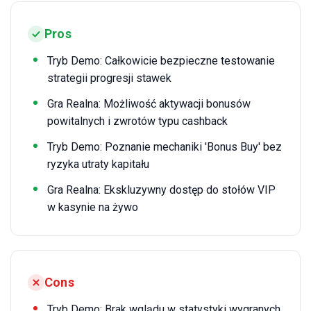
Pros
Tryb Demo: Całkowicie bezpieczne testowanie
strategii progresji stawek
Gra Realna: Możliwość aktywacji bonusów
powitalnych i zwrotów typu cashback
Tryb Demo: Poznanie mechaniki 'Bonus Buy' bez
ryzyka utraty kapitału
Gra Realna: Ekskluzywny dostęp do stołów VIP
w kasynie na żywo
Cons
Tryb Demo: Brak wglądu w statystyki wygranych