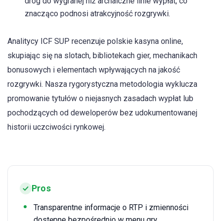
dróg do wygranej niż archaiczne linie wypłat, co
znacząco podnosi atrakcyjność rozgrywki.
Analitycy ICF SUP recenzuje polskie kasyna online,
skupiając się na slotach, bibliotekach gier, mechanikach
bonusowych i elementach wpływających na jakość
rozgrywki. Nasza rygorystyczna metodologia wyklucza
promowanie tytułów o niejasnych zasadach wypłat lub
pochodzących od deweloperów bez udokumentowanej
historii uczciwości rynkowej.
Pros
Transparentne informacje o RTP i zmienności
dostępne bezpośrednio w menu gry