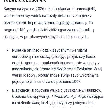
Kasyno na żywo w 2026 roku to standard transmisji 4K,
wielokamerowy widok na każdy detal oraz krupierzy
przeszkoleni do prowadzenia angażującej narracji. To
segment, który najbardziej zbliża gracza do atmosfery
panującej w prestiżowych kasynach stacjonarnych.
Ruletka online:
Poza klasycznymi wersjami
europejską i francuską (oferującą najniższy house
edge), ogromną popularnością cieszą się warianty z
mnożnikami, jak
Lightning Roulette
od Evolution. W tej
wersji losowy „piorun” może zwiększyć wygraną na
pojedynczym numerze do poziomu 500x.
Blackjack:
Tradycyjna walka o uzyskanie 21 punktów.
Obecnie królują wersje
Infinite Blackjack
, pozwalające
na nielimitowaną liczbę graczy przy jednym stole,