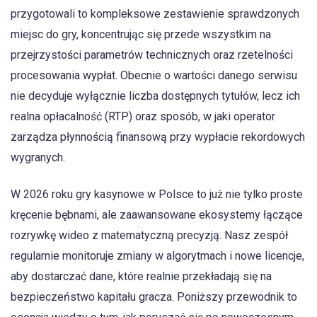
przygotowali to kompleksowe zestawienie sprawdzonych
miejsc do gry, koncentrując się przede wszystkim na
przejrzystości parametrów technicznych oraz rzetelności
procesowania wypłat. Obecnie o wartości danego serwisu
nie decyduje wyłącznie liczba dostępnych tytułów, lecz ich
realna opłacalność (RTP) oraz sposób, w jaki operator
zarządza płynnością finansową przy wypłacie rekordowych
wygranych.
W 2026 roku gry kasynowe w Polsce to już nie tylko proste
kręcenie bębnami, ale zaawansowane ekosystemy łączące
rozrywkę wideo z matematyczną precyzją. Nasz zespół
regularnie monitoruje zmiany w algorytmach i nowe licencje,
aby dostarczać dane, które realnie przekładają się na
bezpieczeństwo kapitału gracza. Poniższy przewodnik to