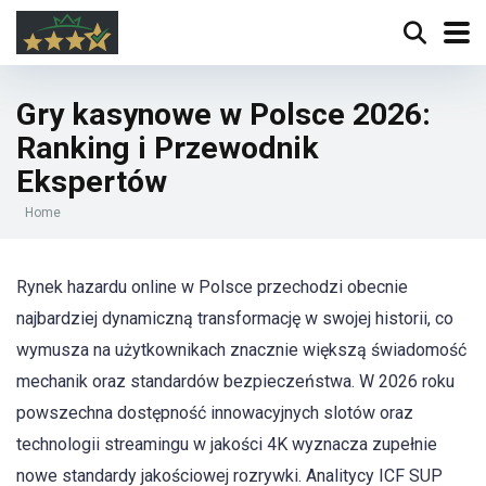
Gry kasynowe w Polsce 2026:
Ranking i Przewodnik
Ekspertów
Home
Rynek hazardu online w Polsce przechodzi obecnie
najbardziej dynamiczną transformację w swojej historii, co
wymusza na użytkownikach znacznie większą świadomość
mechanik oraz standardów bezpieczeństwa. W 2026 roku
powszechna dostępność innowacyjnych slotów oraz
technologii streamingu w jakości 4K wyznacza zupełnie
nowe standardy jakościowej rozrywki. Analitycy ICF SUP