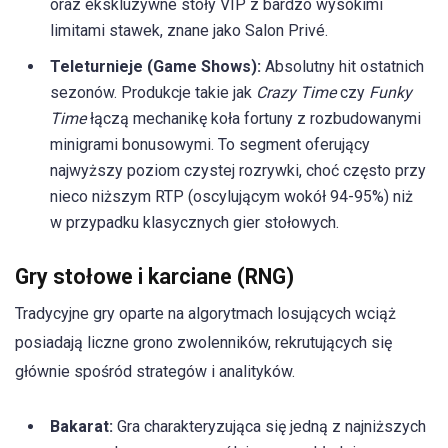
oraz ekskluzywne stoły VIP z bardzo wysokimi
limitami stawek, znane jako Salon Privé.
Teleturnieje (Game Shows):
Absolutny hit ostatnich
sezonów. Produkcje takie jak
Crazy Time
czy
Funky
Time
łączą mechanikę koła fortuny z rozbudowanymi
minigrami bonusowymi. To segment oferujący
najwyższy poziom czystej rozrywki, choć często przy
nieco niższym RTP (oscylującym wokół 94-95%) niż
w przypadku klasycznych gier stołowych.
Gry stołowe i karciane (RNG)
Tradycyjne gry oparte na algorytmach losujących wciąż
posiadają liczne grono zwolenników, rekrutujących się
głównie spośród strategów i analityków.
Bakarat:
Gra charakteryzująca się jedną z najniższych