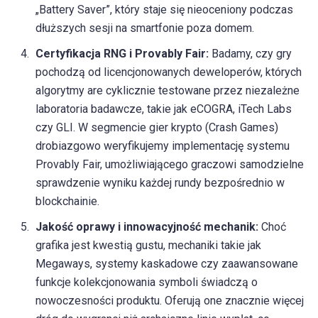
„Battery Saver”, który staje się nieoceniony podczas
dłuższych sesji na smartfonie poza domem.
Certyfikacja RNG i Provably Fair:
Badamy, czy gry
pochodzą od licencjonowanych deweloperów, których
algorytmy are cyklicznie testowane przez niezależne
laboratoria badawcze, takie jak eCOGRA, iTech Labs
czy GLI. W segmencie gier krypto (Crash Games)
drobiazgowo weryfikujemy implementację systemu
Provably Fair, umożliwiającego graczowi samodzielne
sprawdzenie wyniku każdej rundy bezpośrednio w
blockchainie.
Jakość oprawy i innowacyjność mechanik:
Choć
grafika jest kwestią gustu, mechaniki takie jak
Megaways, systemy kaskadowe czy zaawansowane
funkcje kolekcjonowania symboli świadczą o
nowoczesności produktu. Oferują one znacznie więcej