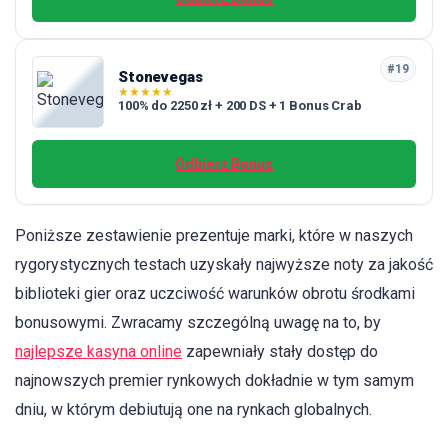
#19
Stonevegas
★
★
★
★
★
100% do 2250 zł + 200 DS + 1 Bonus Crab
Odbierz Bonus
Poniższe zestawienie prezentuje marki, które w naszych
rygorystycznych testach uzyskały najwyższe noty za jakość
biblioteki gier oraz uczciwość warunków obrotu środkami
bonusowymi. Zwracamy szczególną uwagę na to, by
najlepsze kasyna online
zapewniały stały dostęp do
najnowszych premier rynkowych dokładnie w tym samym
dniu, w którym debiutują one na rynkach globalnych.