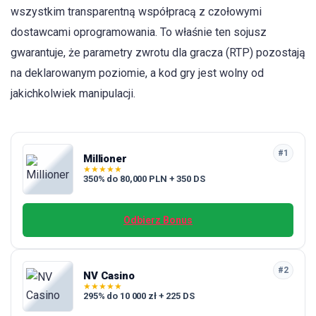
wszystkim transparentną współpracą z czołowymi
dostawcami oprogramowania. To właśnie ten sojusz
gwarantuje, że parametry zwrotu dla gracza (RTP) pozostają
na deklarowanym poziomie, a kod gry jest wolny od
jakichkolwiek manipulacji.
#1
Millioner
★
★
★
★
★
350% do 80,000 PLN + 350 DS
Odbierz Bonus
#2
NV Casino
★
★
★
★
★
295% do 10 000 zł + 225 DS