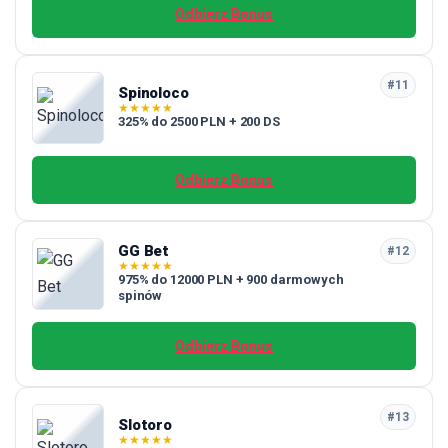
Odbierz Bonus
#11
Spinoloco
★
★
★
★
★
325% do 2500 PLN + 200 DS
Odbierz Bonus
GG Bet
#12
★
★
★
★
★
975% do 12000 PLN + 900 darmowych
spinów
Odbierz Bonus
#13
Slotoro
★
★
★
★
★