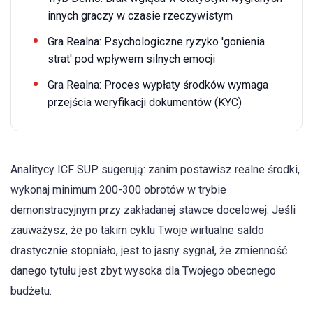
innych graczy w czasie rzeczywistym
Gra Realna: Psychologiczne ryzyko 'gonienia
strat' pod wpływem silnych emocji
Gra Realna: Proces wypłaty środków wymaga
przejścia weryfikacji dokumentów (KYC)
Analitycy ICF SUP sugerują: zanim postawisz realne środki,
wykonaj minimum 200-300 obrotów w trybie
demonstracyjnym przy zakładanej stawce docelowej. Jeśli
zauważysz, że po takim cyklu Twoje wirtualne saldo
drastycznie stopniało, jest to jasny sygnał, że zmienność
danego tytułu jest zbyt wysoka dla Twojego obecnego
budżetu.