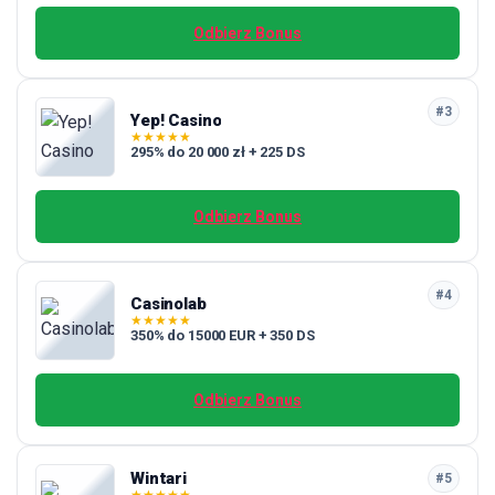
Odbierz Bonus
#3
Yep! Casino
★
★
★
★
★
295% do 20 000 zł + 225 DS
Odbierz Bonus
#4
Casinolab
★
★
★
★
★
350% do 15000 EUR + 350 DS
Odbierz Bonus
Wintari
#5