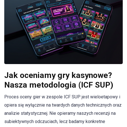
Jak oceniamy gry kasynowe?
Nasza metodologia (ICF SUP)
Proces oceny gier w zespole ICF SUP jest wieloetapowy i
opiera się wyłącznie na twardych danych technicznych oraz
analizie statystycznej. Nie opieramy naszych recenzji na
subiektywnych odczuciach, lecz badamy konkretne