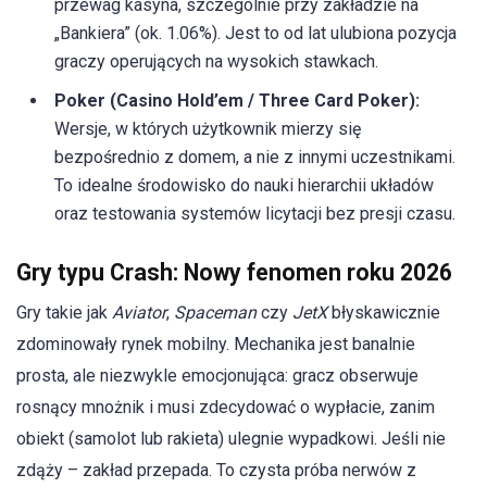
przewag kasyna, szczególnie przy zakładzie na
„Bankiera” (ok. 1.06%). Jest to od lat ulubiona pozycja
graczy operujących na wysokich stawkach.
Poker (Casino Hold’em / Three Card Poker):
Wersje, w których użytkownik mierzy się
bezpośrednio z domem, a nie z innymi uczestnikami.
To idealne środowisko do nauki hierarchii układów
oraz testowania systemów licytacji bez presji czasu.
Gry typu Crash: Nowy fenomen roku 2026
Gry takie jak
Aviator
,
Spaceman
czy
JetX
błyskawicznie
zdominowały rynek mobilny. Mechanika jest banalnie
prosta, ale niezwykle emocjonująca: gracz obserwuje
rosnący mnożnik i musi zdecydować o wypłacie, zanim
obiekt (samolot lub rakieta) ulegnie wypadkowi. Jeśli nie
zdąży – zakład przepada. To czysta próba nerwów z