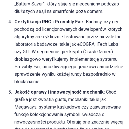
„Battery Saver”, który staje się nieoceniony podczas
dłuższych sesji na smartfonie poza domem.
Certyfikacja RNG i Provably Fair:
Badamy, czy gry
pochodzą od licencjonowanych deweloperów, których
algorytmy are cyklicznie testowane przez niezależne
laboratoria badawcze, takie jak eCOGRA, iTech Labs
czy GLI. W segmencie gier krypto (Crash Games)
drobiazgowo weryfikujemy implementację systemu
Provably Fair, umożliwiającego graczowi samodzielne
sprawdzenie wyniku każdej rundy bezpośrednio w
blockchainie.
Jakość oprawy i innowacyjność mechanik:
Choć
grafika jest kwestią gustu, mechaniki takie jak
Megaways, systemy kaskadowe czy zaawansowane
funkcje kolekcjonowania symboli świadczą o
nowoczesności produktu. Oferują one znacznie więcej