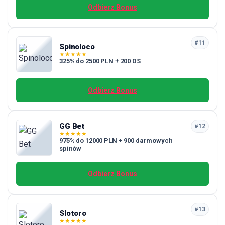
Odbierz Bonus
#11
Spinoloco
★
★
★
★
★
325% do 2500 PLN + 200 DS
Odbierz Bonus
GG Bet
#12
★
★
★
★
★
975% do 12000 PLN + 900 darmowych
spinów
Odbierz Bonus
#13
Slotoro
★
★
★
★
★