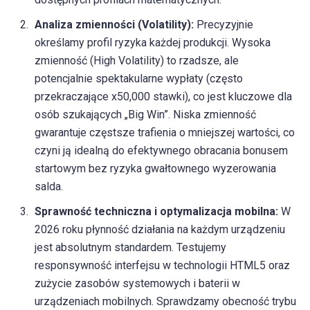
Analiza zmienności (Volatility):
Precyzyjnie
określamy profil ryzyka każdej produkcji. Wysoka
zmienność (High Volatility) to rzadsze, ale
potencjalnie spektakularne wypłaty (często
przekraczające x50,000 stawki), co jest kluczowe dla
osób szukających „Big Win”. Niska zmienność
gwarantuje częstsze trafienia o mniejszej wartości, co
czyni ją idealną do efektywnego obracania bonusem
startowym bez ryzyka gwałtownego wyzerowania
salda.
Sprawność techniczna i optymalizacja mobilna:
W
2026 roku płynność działania na każdym urządzeniu
jest absolutnym standardem. Testujemy
responsywność interfejsu w technologii HTML5 oraz
zużycie zasobów systemowych i baterii w
urządzeniach mobilnych. Sprawdzamy obecność trybu