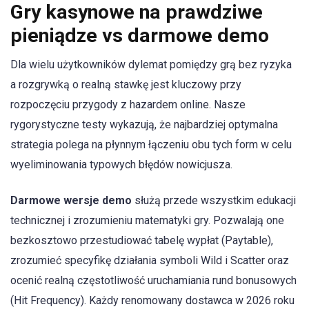
Gry kasynowe na prawdziwe
pieniądze vs darmowe demo
Dla wielu użytkowników dylemat pomiędzy grą bez ryzyka
a rozgrywką o realną stawkę jest kluczowy przy
rozpoczęciu przygody z hazardem online. Nasze
rygorystyczne testy wykazują, że najbardziej optymalna
strategia polega na płynnym łączeniu obu tych form w celu
wyeliminowania typowych błędów nowicjusza.
Darmowe wersje demo
służą przede wszystkim edukacji
technicznej i zrozumieniu matematyki gry. Pozwalają one
bezkosztowo przestudiować tabelę wypłat (Paytable),
zrozumieć specyfikę działania symboli Wild i Scatter oraz
ocenić realną częstotliwość uruchamiania rund bonusowych
(Hit Frequency). Każdy renomowany dostawca w 2026 roku