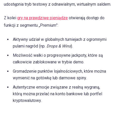
udostępnia tryb testowy z odnawialnym, wirtualnym saldem.
Z kolei
gry na prawdziwe pieniądze
otwierają dostęp do
funkcji z segmentu „Premium”:
Aktywny udział w globalnych turniejach z ogromnymi
pulami nagród (np.
Drops & Wins
).
Możliwość walki o progresywne jackpoty, które są
całkowicie zablokowane w trybie demo.
Gromadzenie punktów lojalnościowych, które można
wymienić na gotówkę lub darmowe spiny.
Autentyczne emocje związane z realną wygraną,
którą można przelać na konto bankowe lub portfel
kryptowalutowy.