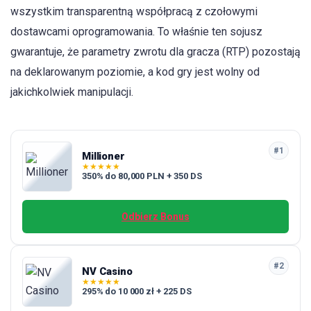
wszystkim transparentną współpracą z czołowymi
dostawcami oprogramowania. To właśnie ten sojusz
gwarantuje, że parametry zwrotu dla gracza (RTP) pozostają
na deklarowanym poziomie, a kod gry jest wolny od
jakichkolwiek manipulacji.
#1
Millioner
★
★
★
★
★
350% do 80,000 PLN + 350 DS
Odbierz Bonus
#2
NV Casino
★
★
★
★
★
295% do 10 000 zł + 225 DS