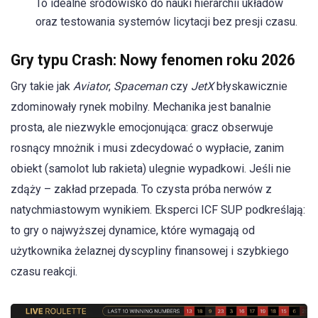
To idealne środowisko do nauki hierarchii układów
oraz testowania systemów licytacji bez presji czasu.
Gry typu Crash: Nowy fenomen roku 2026
Gry takie jak
Aviator
,
Spaceman
czy
JetX
błyskawicznie
zdominowały rynek mobilny. Mechanika jest banalnie
prosta, ale niezwykle emocjonująca: gracz obserwuje
rosnący mnożnik i musi zdecydować o wypłacie, zanim
obiekt (samolot lub rakieta) ulegnie wypadkowi. Jeśli nie
zdąży – zakład przepada. To czysta próba nerwów z
natychmiastowym wynikiem. Eksperci ICF SUP podkreślają:
to gry o najwyższej dynamice, które wymagają od
użytkownika żelaznej dyscypliny finansowej i szybkiego
czasu reakcji.