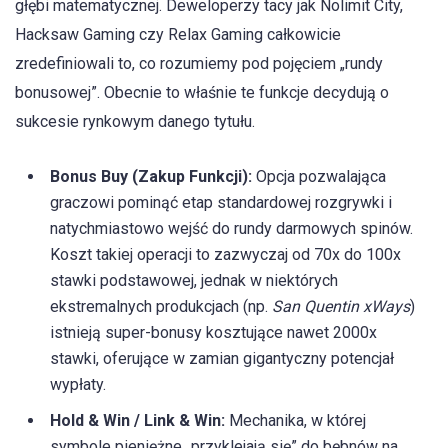
głębi matematycznej. Deweloperzy tacy jak Nolimit City,
Hacksaw Gaming czy Relax Gaming całkowicie
zredefiniowali to, co rozumiemy pod pojęciem „rundy
bonusowej”. Obecnie to właśnie te funkcje decydują o
sukcesie rynkowym danego tytułu.
Bonus Buy (Zakup Funkcji):
Opcja pozwalająca
graczowi pominąć etap standardowej rozgrywki i
natychmiastowo wejść do rundy darmowych spinów.
Koszt takiej operacji to zazwyczaj od 70x do 100x
stawki podstawowej, jednak w niektórych
ekstremalnych produkcjach (np.
San Quentin xWays
)
istnieją super-bonusy kosztujące nawet 2000x
stawki, oferujące w zamian gigantyczny potencjał
wypłaty.
Hold & Win / Link & Win:
Mechanika, w której
symbole pieniężne „przyklejają się” do bębnów na