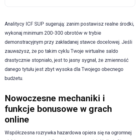
Analitycy ICF SUP sugerują: zanim postawisz realne środki,
wykonaj minimum 200-300 obrotów w trybie
demonstracyjnym przy zakładanej stawce docelowej. Jeśli
zauważysz, że po takim cyklu Twoje wirtualne saldo
drastycznie stopniało, jest to jasny sygnał, że zmienność
danego tytułu jest zbyt wysoka dla Twojego obecnego
budżetu.
Nowoczesne mechaniki i
funkcje bonusowe w grach
online
Współczesna rozrywka hazardowa opiera się na ogromnej