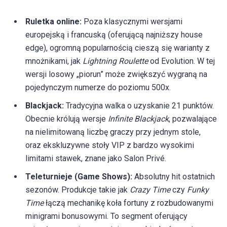
Ruletka online:
Poza klasycznymi wersjami
europejską i francuską (oferującą najniższy house
edge), ogromną popularnością cieszą się warianty z
mnożnikami, jak
Lightning Roulette
od Evolution. W tej
wersji losowy „piorun” może zwiększyć wygraną na
pojedynczym numerze do poziomu 500x.
Blackjack:
Tradycyjna walka o uzyskanie 21 punktów.
Obecnie królują wersje
Infinite Blackjack
, pozwalające
na nielimitowaną liczbę graczy przy jednym stole,
oraz ekskluzywne stoły VIP z bardzo wysokimi
limitami stawek, znane jako Salon Privé.
Teleturnieje (Game Shows):
Absolutny hit ostatnich
sezonów. Produkcje takie jak
Crazy Time
czy
Funky
Time
łączą mechanikę koła fortuny z rozbudowanymi
minigrami bonusowymi. To segment oferujący