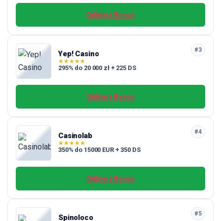
Odbierz Bonus
#3
Yep! Casino
★
★
★
★
★
295% do 20 000 zł + 225 DS
Odbierz Bonus
#4
Casinolab
★
★
★
★
★
350% do 15000 EUR + 350 DS
Odbierz Bonus
#5
Spinoloco