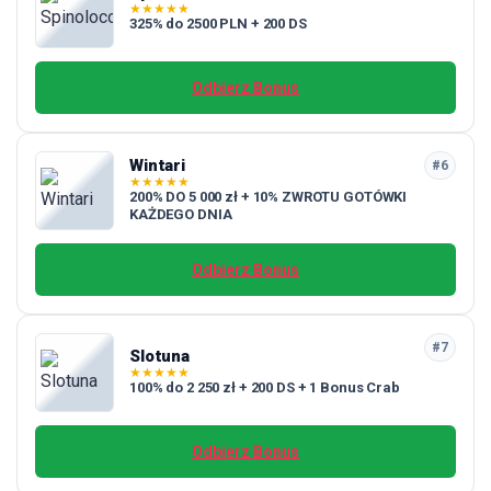
★
★
★
★
★
325% do 2500 PLN + 200 DS
Odbierz Bonus
Wintari
#6
★
★
★
★
★
200% DO 5 000 zł + 10% ZWROTU GOTÓWKI
KAŻDEGO DNIA
Odbierz Bonus
#7
Slotuna
★
★
★
★
★
100% do 2 250 zł + 200 DS + 1 Bonus Crab
Odbierz Bonus