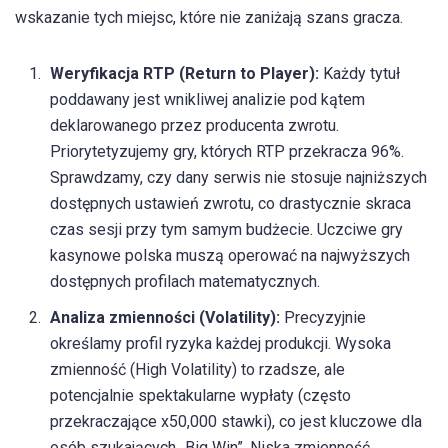
wskazanie tych miejsc, które nie zaniżają szans gracza.
Weryfikacja RTP (Return to Player):
Każdy tytuł
poddawany jest wnikliwej analizie pod kątem
deklarowanego przez producenta zwrotu.
Priorytetyzujemy gry, których RTP przekracza 96%.
Sprawdzamy, czy dany serwis nie stosuje najniższych
dostępnych ustawień zwrotu, co drastycznie skraca
czas sesji przy tym samym budżecie. Uczciwe gry
kasynowe polska muszą operować na najwyższych
dostępnych profilach matematycznych.
Analiza zmienności (Volatility):
Precyzyjnie
określamy profil ryzyka każdej produkcji. Wysoka
zmienność (High Volatility) to rzadsze, ale
potencjalnie spektakularne wypłaty (często
przekraczające x50,000 stawki), co jest kluczowe dla
osób szukających „Big Win”. Niska zmienność