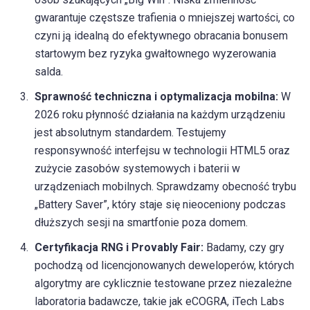
gwarantuje częstsze trafienia o mniejszej wartości, co
czyni ją idealną do efektywnego obracania bonusem
startowym bez ryzyka gwałtownego wyzerowania
salda.
Sprawność techniczna i optymalizacja mobilna:
W
2026 roku płynność działania na każdym urządzeniu
jest absolutnym standardem. Testujemy
responsywność interfejsu w technologii HTML5 oraz
zużycie zasobów systemowych i baterii w
urządzeniach mobilnych. Sprawdzamy obecność trybu
„Battery Saver”, który staje się nieoceniony podczas
dłuższych sesji na smartfonie poza domem.
Certyfikacja RNG i Provably Fair:
Badamy, czy gry
pochodzą od licencjonowanych deweloperów, których
algorytmy are cyklicznie testowane przez niezależne
laboratoria badawcze, takie jak eCOGRA, iTech Labs