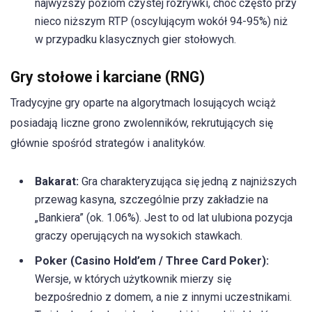
najwyższy poziom czystej rozrywki, choć często przy
nieco niższym RTP (oscylującym wokół 94-95%) niż
w przypadku klasycznych gier stołowych.
Gry stołowe i karciane (RNG)
Tradycyjne gry oparte na algorytmach losujących wciąż
posiadają liczne grono zwolenników, rekrutujących się
głównie spośród strategów i analityków.
Bakarat:
Gra charakteryzująca się jedną z najniższych
przewag kasyna, szczególnie przy zakładzie na
„Bankiera” (ok. 1.06%). Jest to od lat ulubiona pozycja
graczy operujących na wysokich stawkach.
Poker (Casino Hold’em / Three Card Poker):
Wersje, w których użytkownik mierzy się
bezpośrednio z domem, a nie z innymi uczestnikami.