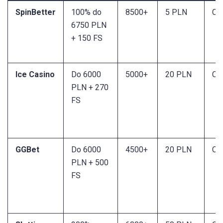
SpinBetter
100% do
8500+
5 PLN
Cu
6750 PLN
+ 150 FS
Ice Casino
Do 6000
5000+
20 PLN
Cu
PLN + 270
FS
GGBet
Do 6000
4500+
20 PLN
Cu
PLN + 500
FS