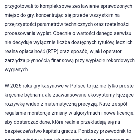
przygotowali to kompleksowe zestawienie sprawdzonych
miejsc do gry, koncentrując się przede wszystkim na
przejrzystości parametrów technicznych oraz rzetelności
procesowania wypłat. Obecnie o wartości danego serwisu
nie decyduje wyłącznie liczba dostępnych tytułów, lecz ich
realna opłacalność (RTP) oraz sposób, w jaki operator
zarządza płynnością finansową przy wypłacie rekordowych
wygranych.
W 2026 roku gry kasynowe w Polsce to już nie tylko proste
kręcenie bębnami, ale zaawansowane ekosystemy łączące
rozrywkę wideo z matematyczną precyzją. Nasz zespół
regularnie monitoruje zmiany w algorytmach i nowe licencje,
aby dostarczać dane, które realnie przekładają się na
bezpieczeństwo kapitału gracza. Poniższy przewodnik to