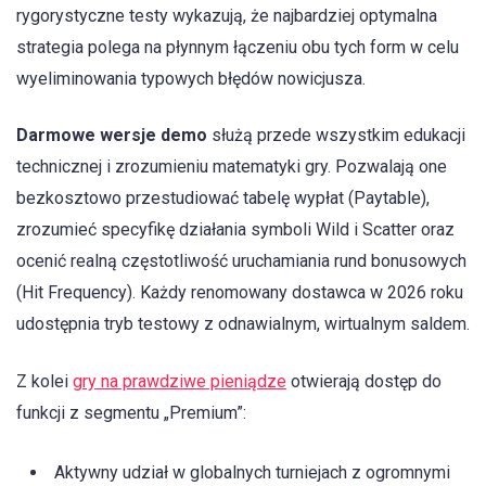
rygorystyczne testy wykazują, że najbardziej optymalna
strategia polega na płynnym łączeniu obu tych form w celu
wyeliminowania typowych błędów nowicjusza.
Darmowe wersje demo
służą przede wszystkim edukacji
technicznej i zrozumieniu matematyki gry. Pozwalają one
bezkosztowo przestudiować tabelę wypłat (Paytable),
zrozumieć specyfikę działania symboli Wild i Scatter oraz
ocenić realną częstotliwość uruchamiania rund bonusowych
(Hit Frequency). Każdy renomowany dostawca w 2026 roku
udostępnia tryb testowy z odnawialnym, wirtualnym saldem.
Z kolei
gry na prawdziwe pieniądze
otwierają dostęp do
funkcji z segmentu „Premium”:
Aktywny udział w globalnych turniejach z ogromnymi