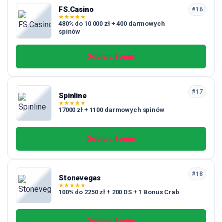
FS.Casino
#16
★
★
★
★
★
480% do 10 000 zł + 400 darmowych
spinów
Odbierz Bonus
#17
Spinline
★
★
★
★
★
17000 zł + 1100 darmowych spinów
Odbierz Bonus
#18
Stonevegas
★
★
★
★
★
100% do 2250 zł + 200 DS + 1 Bonus Crab
Odbierz Bonus