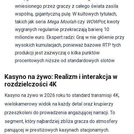
wniesionego przez graczy z całego świata zasila
wspólną, gigantyczną pulę. W kultowych tytułach,
takich jak seria
Mega Moolah
czy
WOWPot
, kwoty
wygranych regularnie przekraczają barierę 10
milionów euro. Ekspert radzi: Graj w nie głównie przy
wysokich kumulacjach, ponieważ bazowe RTP tych
produkcji jest zazwyczaj o kilka punktów
procentowych niższe od standardowych slotów.
Kasyno na żywo: Realizm i interakcja w
rozdzielczości 4K
Kasyno na żywo w 2026 roku to standard transmisji 4K,
wielokamerowy widok na każdy detal oraz krupierzy
przeszkoleni do prowadzenia angażującej narracji. To
segment, który najbardziej zbliża gracza do atmosfery
panującej w prestiżowych kasynach stacjonarnych.