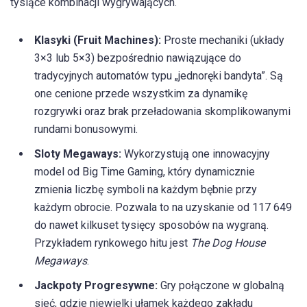
tysiące kombinacji wygrywających.
Klasyki (Fruit Machines):
Proste mechaniki (układy
3×3 lub 5×3) bezpośrednio nawiązujące do
tradycyjnych automatów typu „jednoręki bandyta”. Są
one cenione przede wszystkim za dynamikę
rozgrywki oraz brak przeładowania skomplikowanymi
rundami bonusowymi.
Sloty Megaways:
Wykorzystują one innowacyjny
model od Big Time Gaming, który dynamicznie
zmienia liczbę symboli na każdym bębnie przy
każdym obrocie. Pozwala to na uzyskanie od 117 649
do nawet kilkuset tysięcy sposobów na wygraną.
Przykładem rynkowego hitu jest
The Dog House
Megaways
.
Jackpoty Progresywne:
Gry połączone w globalną
sieć, gdzie niewielki ułamek każdego zakładu