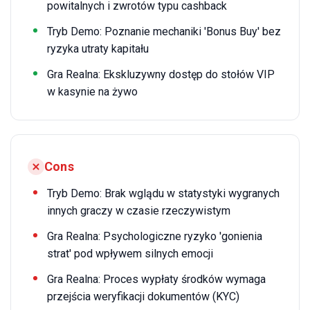
powitalnych i zwrotów typu cashback
Tryb Demo: Poznanie mechaniki 'Bonus Buy' bez
ryzyka utraty kapitału
Gra Realna: Ekskluzywny dostęp do stołów VIP
w kasynie na żywo
Cons
Tryb Demo: Brak wglądu w statystyki wygranych
innych graczy w czasie rzeczywistym
Gra Realna: Psychologiczne ryzyko 'gonienia
strat' pod wpływem silnych emocji
Gra Realna: Proces wypłaty środków wymaga
przejścia weryfikacji dokumentów (KYC)