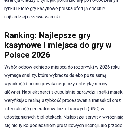
esencja wiedzy o tym, jak poruszać się po nowoczesnym
rynku i które gry kasynowe polska oferują obecnie
najbardziej uczciwe warunki.
Ranking: Najlepsze gry
kasynowe i miejsca do gry w
Polsce 2026
Wybór odpowiedniego miejsca do rozgrywki w 2026 roku
wymaga analizy, która wykracza daleko poza samą
wysokość bonusu powitalnego czy estetykę strony
głównej. Nasi eksperci skrupulatnie sprawdzili setki marek,
weryfikując realną szybkość procesowania transakcji oraz
integralność generatorów liczb losowych (RNG) w
udostępnianych bibliotekach. Najlepsze serwisy wyróżniają
się nie tylko posiadaniem prestiżowych licencji, ale przede