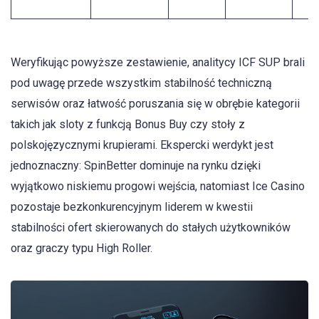
Weryfikując powyższe zestawienie, analitycy ICF SUP brali
pod uwagę przede wszystkim stabilność techniczną
serwisów oraz łatwość poruszania się w obrębie kategorii
takich jak sloty z funkcją Bonus Buy czy stoły z
polskojęzycznymi krupierami. Ekspercki werdykt jest
jednoznaczny: SpinBetter dominuje na rynku dzięki
wyjątkowo niskiemu progowi wejścia, natomiast Ice Casino
pozostaje bezkonkurencyjnym liderem w kwestii
stabilności ofert skierowanych do stałych użytkowników
oraz graczy typu High Roller.