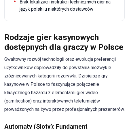
Brak lokalizacji instrukcji technicznych gier na
język polski u niektórych dostawców
Rodzaje gier kasynowych
dostępnych dla graczy w Polsce
Gwałtowny rozwój technologii oraz ewolucja preferencji
użytkowników doprowadziły do powstania niezwykle
zróżnicowanych kategorii rozgrywki. Dzisiejsze gry
kasynowe w Polsce to fascynujące połączenie
klasycznego hazardu z elementami gier wideo
(gamification) oraz interaktywnych teleturniejów
prowadzonych na żywo przez profesjonalnych prezenterów.
Automaty (Sloty): Fundament