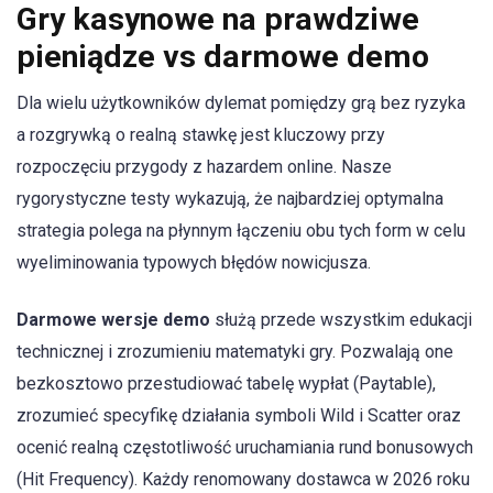
Gry kasynowe na prawdziwe
pieniądze vs darmowe demo
Dla wielu użytkowników dylemat pomiędzy grą bez ryzyka
a rozgrywką o realną stawkę jest kluczowy przy
rozpoczęciu przygody z hazardem online. Nasze
rygorystyczne testy wykazują, że najbardziej optymalna
strategia polega na płynnym łączeniu obu tych form w celu
wyeliminowania typowych błędów nowicjusza.
Darmowe wersje demo
służą przede wszystkim edukacji
technicznej i zrozumieniu matematyki gry. Pozwalają one
bezkosztowo przestudiować tabelę wypłat (Paytable),
zrozumieć specyfikę działania symboli Wild i Scatter oraz
ocenić realną częstotliwość uruchamiania rund bonusowych
(Hit Frequency). Każdy renomowany dostawca w 2026 roku