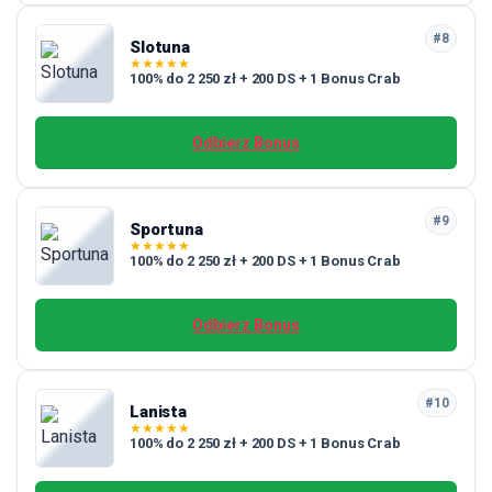
#8
Slotuna
★
★
★
★
★
100% do 2 250 zł + 200 DS + 1 Bonus Crab
Odbierz Bonus
#9
Sportuna
★
★
★
★
★
100% do 2 250 zł + 200 DS + 1 Bonus Crab
Odbierz Bonus
#10
Lanista
★
★
★
★
★
100% do 2 250 zł + 200 DS + 1 Bonus Crab