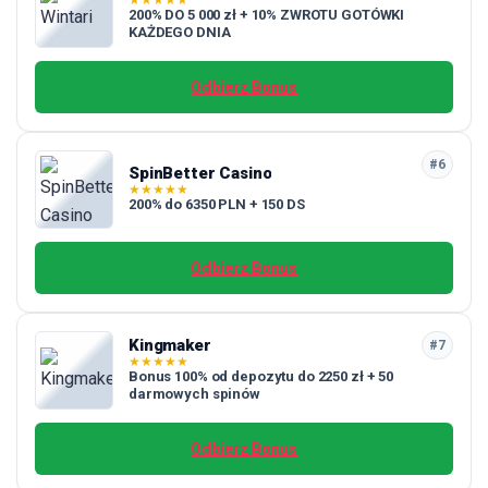
★
★
★
★
★
200% DO 5 000 zł + 10% ZWROTU GOTÓWKI
KAŻDEGO DNIA
Odbierz Bonus
#6
SpinBetter Casino
★
★
★
★
★
200% do 6350 PLN + 150 DS
Odbierz Bonus
Kingmaker
#7
★
★
★
★
★
Bonus 100% od depozytu do 2250 zł + 50
darmowych spinów
Odbierz Bonus