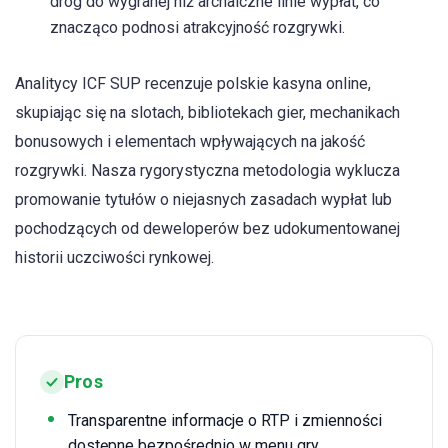
dróg do wygranej niż archaiczne linie wypłat, co
znacząco podnosi atrakcyjność rozgrywki.
Analitycy ICF SUP recenzuje polskie kasyna online,
skupiając się na slotach, bibliotekach gier, mechanikach
bonusowych i elementach wpływających na jakość
rozgrywki. Nasza rygorystyczna metodologia wyklucza
promowanie tytułów o niejasnych zasadach wypłat lub
pochodzących od deweloperów bez udokumentowanej
historii uczciwości rynkowej.
Pros
Transparentne informacje o RTP i zmienności
dostępne bezpośrednio w menu gry