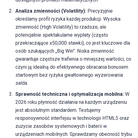
Analiza zmienności (Volatility):
Precyzyjnie
określamy profil ryzyka każdej produkcji. Wysoka
zmienność (High Volatility) to rzadsze, ale
potencjalnie spektakularne wypłaty (często
przekraczające x50,000 stawki), co jest kluczowe dla
osób szukających „Big Win”. Niska zmienność
gwarantuje częstsze trafienia o mniejszej wartości, co
czyni ją idealną do efektywnego obracania bonusem
startowym bez ryzyka gwałtownego wyzerowania
salda.
Sprawność techniczna i optymalizacja mobilna:
W
2026 roku płynność działania na każdym urządzeniu
jest absolutnym standardem. Testujemy
responsywność interfejsu w technologii HTML5 oraz
zużycie zasobów systemowych i baterii w
urządzeniach mobilnych. Sprawdzamy obecność trybu