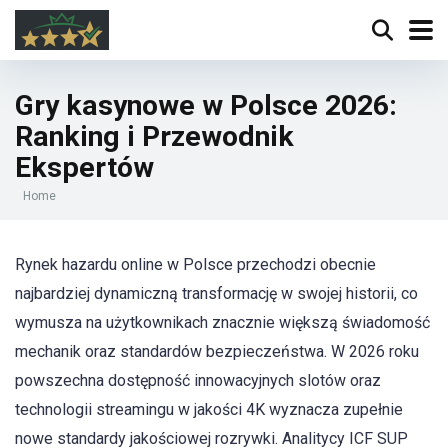
Gry kasynowe w Polsce 2026:
Ranking i Przewodnik
Ekspertów
Home
Rynek hazardu online w Polsce przechodzi obecnie
najbardziej dynamiczną transformację w swojej historii, co
wymusza na użytkownikach znacznie większą świadomość
mechanik oraz standardów bezpieczeństwa. W 2026 roku
powszechna dostępność innowacyjnych slotów oraz
technologii streamingu w jakości 4K wyznacza zupełnie
nowe standardy jakościowej rozrywki. Analitycy ICF SUP