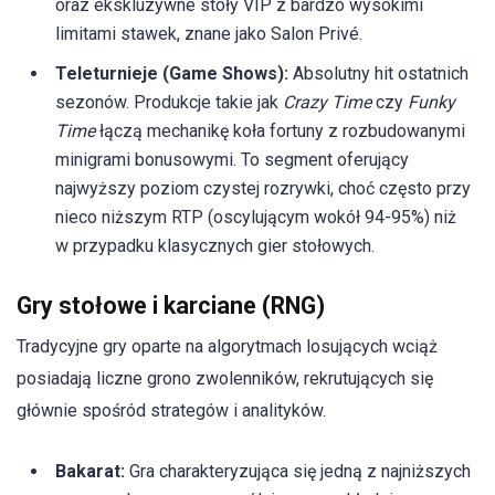
oraz ekskluzywne stoły VIP z bardzo wysokimi
limitami stawek, znane jako Salon Privé.
Teleturnieje (Game Shows):
Absolutny hit ostatnich
sezonów. Produkcje takie jak
Crazy Time
czy
Funky
Time
łączą mechanikę koła fortuny z rozbudowanymi
minigrami bonusowymi. To segment oferujący
najwyższy poziom czystej rozrywki, choć często przy
nieco niższym RTP (oscylującym wokół 94-95%) niż
w przypadku klasycznych gier stołowych.
Gry stołowe i karciane (RNG)
Tradycyjne gry oparte na algorytmach losujących wciąż
posiadają liczne grono zwolenników, rekrutujących się
głównie spośród strategów i analityków.
Bakarat:
Gra charakteryzująca się jedną z najniższych