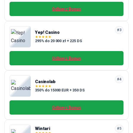
Odbierz Bonus
#3
Yep! Casino
★
★
★
★
★
295% do 20 000 zł + 225 DS
Odbierz Bonus
#4
Casinolab
★
★
★
★
★
350% do 15000 EUR + 350 DS
Odbierz Bonus
Wintari
#5