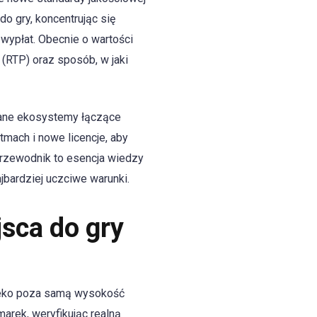
o gry, koncentrując się
wypłat. Obecnie o wartości
 (RTP) oraz sposób, w jaki
wane ekosystemy łączące
mach i nowe licencje, aby
 przewodnik to esencja wiedzy
jbardziej uczciwe warunki.
jsca do gry
leko poza samą wysokość
marek, weryfikując realną