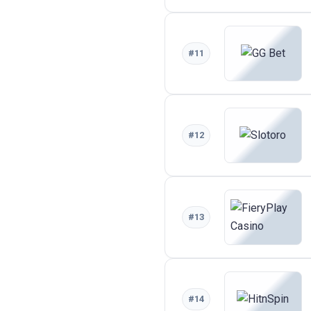
#11
#12
#13
#14