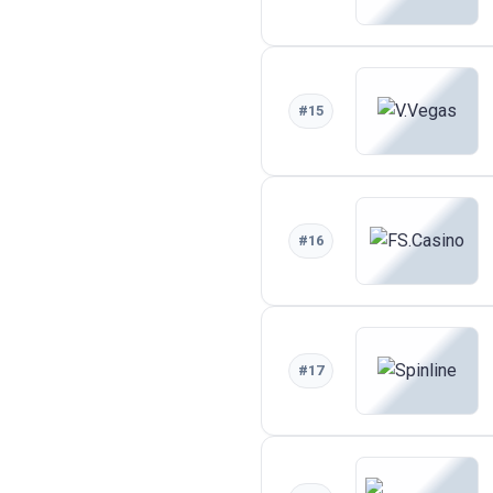
#15
#16
#17