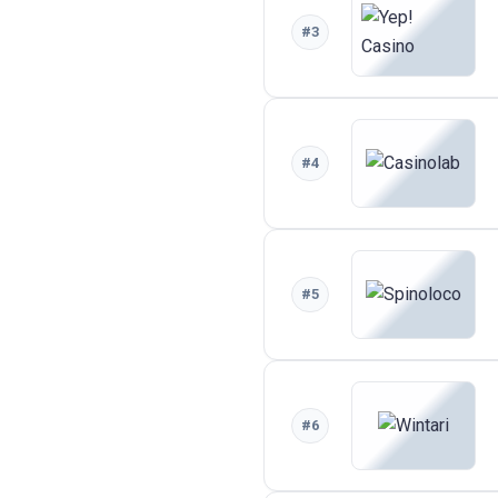
#3
#4
#5
#6