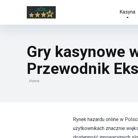
Kasyna
Gry kasynowe w
Przewodnik Ek
Home
Rynek hazardu online w Polsc
użytkownikach znacznie wię
dostępność innowacyjnych slo