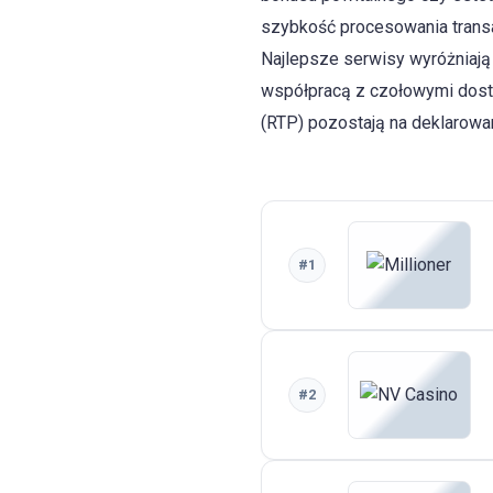
szybkość procesowania transa
Najlepsze serwisy wyróżniają 
współpracą z czołowymi dosta
(RTP) pozostają na deklarowan
#1
#2