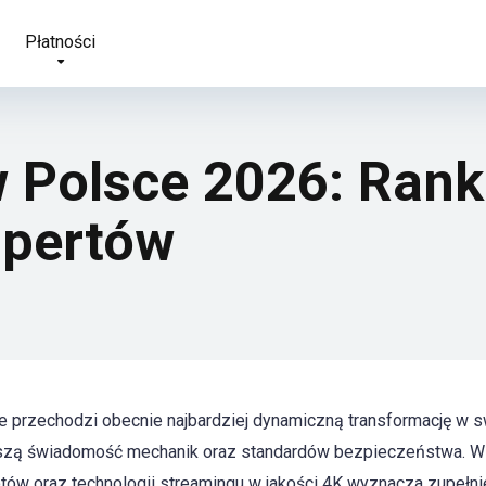
Płatności
 Polsce 2026: Ranki
spertów
e przechodzi obecnie najbardziej dynamiczną transformację w sw
kszą świadomość mechanik oraz standardów bezpieczeństwa. 
tów oraz technologii streamingu w jakości 4K wyznacza zupełni