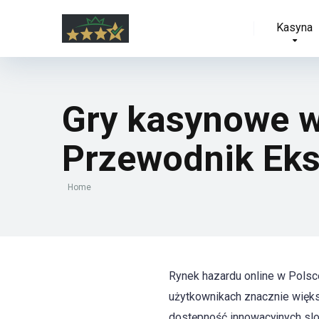
Kasyna
Gry kasynowe w
Przewodnik Ek
Home
Rynek hazardu online w Polsc
użytkownikach znacznie wię
dostępność innowacyjnych slo