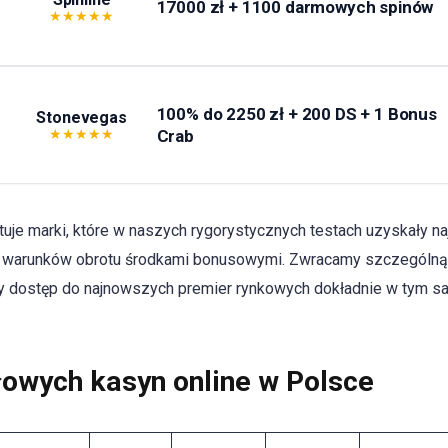
17000 zł + 1100 darmowych spinów
★
★
★
★
★
100% do 2250 zł + 200 DS + 1 Bonus
Stonevegas
★
★
★
★
★
Crab
uje marki, które w naszych rygorystycznych testach uzyskały na
ść warunków obrotu środkami bonusowymi. Zwracamy szczególną
y dostęp do najnowszych premier rynkowych dokładnie w tym sa
owych kasyn online w Polsce