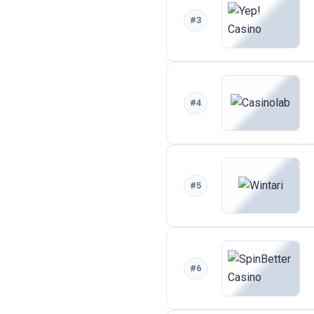
#3
#4
#5
#6