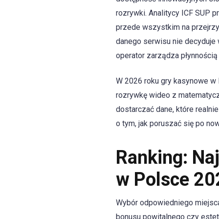
rozrywki. Analitycy ICF SUP 
przede wszystkim na przejrzy
danego serwisu nie decyduje w
operator zarządza płynnością
W 2026 roku gry kasynowe w P
rozrywkę wideo z matematyczn
dostarczać dane, które realni
o tym, jak poruszać się po no
Ranking: Naj
w Polsce 20
Wybór odpowiedniego miejsca
bonusu powitalnego czy estety