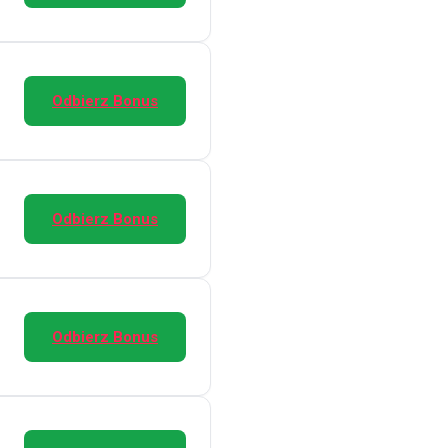
Odbierz Bonus
Odbierz Bonus
Odbierz Bonus