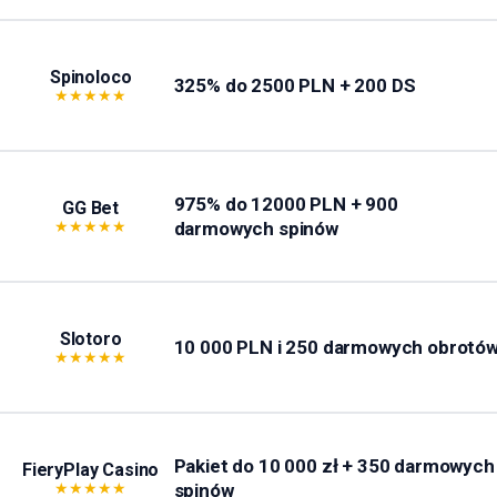
Spinoloco
325% do 2500 PLN + 200 DS
★
★
★
★
★
975% do 12000 PLN + 900
GG Bet
★
★
★
★
★
darmowych spinów
Slotoro
10 000 PLN i 250 darmowych obrotó
★
★
★
★
★
Pakiet do 10 000 zł + 350 darmowych
FieryPlay Casino
★
★
★
★
★
spinów