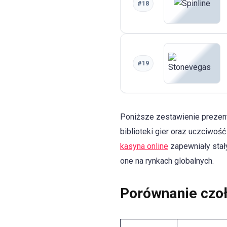
#18
#19
Poniższe zestawienie prezent
biblioteki gier oraz uczciwo
kasyna online
zapewniały stał
one na rynkach globalnych.
Porównanie czoł